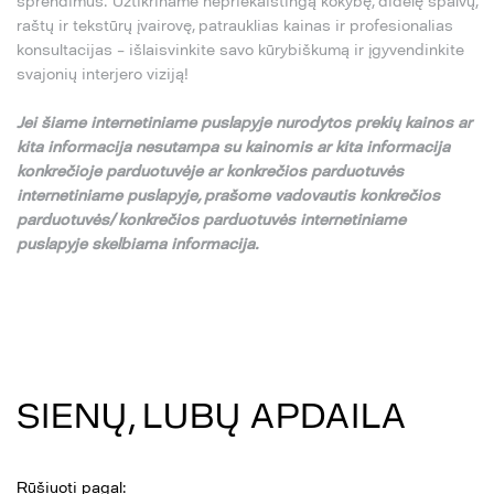
sprendimus. Užtikriname nepriekaištingą kokybę, didelę spalvų,
raštų ir tekstūrų įvairovę, patrauklias kainas ir profesionalias
konsultacijas – išlaisvinkite savo kūrybiškumą ir įgyvendinkite
svajonių interjero viziją!
Jei
š
iame internetiniame puslapyje nurodytos preki
ų
kainos ar
kita informacija nesutampa su
kainomis ar kita informacija
konkre
č
ioje parduotuv
ė
je ar konkre
č
ios parduotuv
ė
s
internetiniame puslapyje,
pra
š
ome vadovautis konkre
č
ios
parduotuv
ė
s/ konkre
č
ios parduotuv
ė
s internetiniame
puslapyje skelbiama informacija.
SIENŲ, LUBŲ APDAILA
Rūšiuoti pagal: