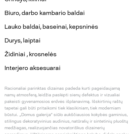
Biuro, darbo kambario baldai
Lauko baldai, baseinai, kepsninės
Durys, laiptai
Židiniai , krosnelės
Interjero aksesuarai
Racionaliai parinktas dizainas padeda kurti pageidaujamą
namų atmosferą, leidžia paslėpti sienų defektus ir vizualiai
pakeisti gyvenamosios erdvės išplanavimą. Išskirtinių raštų
tapetai gali būti pritaikomi tiek klasikiniam, tiek moderniam
būstui. „Domus galerija“ siūlo aukščiausios kokybės gaminius,
stilingus dekoratyvinius audinius, natūralių ir sintetinių pluoštų
medžiagas, realizuojančias novatoriškus dizainerių