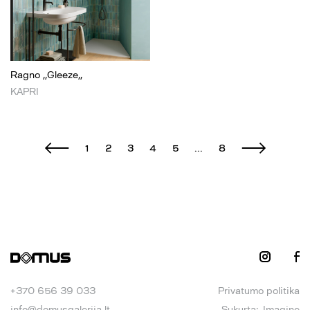
Ragno ,,Gleeze,,
KAPRI
1
2
3
4
5
...
8
+370 656 39 033
Privatumo politika
info@domusgalerija.lt
Sukurta:
Imagine