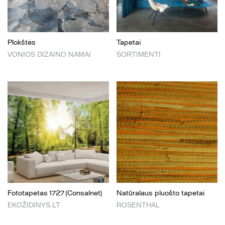
Plokštės
Tapetai
VONIOS DIZAINO NAMAI
SORTIMENTI
Fototapetas 1727 (Consalnet)
Natūralaus pluošto tapetai
EKOŽIDINYS.LT
ROSENTHAL