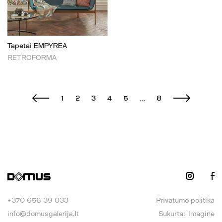
Tapetai EMPYREA
RETROFORMA
1
2
3
4
5
...
8
+370 656 39 033
Privatumo politika
info@domusgalerija.lt
Sukurta:
Imagine