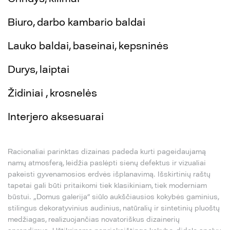
Biuro, darbo kambario baldai
Lauko baldai, baseinai, kepsninės
Durys, laiptai
Židiniai , krosnelės
Interjero aksesuarai
Racionaliai parinktas dizainas padeda kurti pageidaujamą
namų atmosferą, leidžia paslėpti sienų defektus ir vizualiai
pakeisti gyvenamosios erdvės išplanavimą. Išskirtinių raštų
tapetai gali būti pritaikomi tiek klasikiniam, tiek moderniam
būstui. „Domus galerija“ siūlo aukščiausios kokybės gaminius,
stilingus dekoratyvinius audinius, natūralių ir sintetinių pluoštų
medžiagas, realizuojančias novatoriškus dizainerių