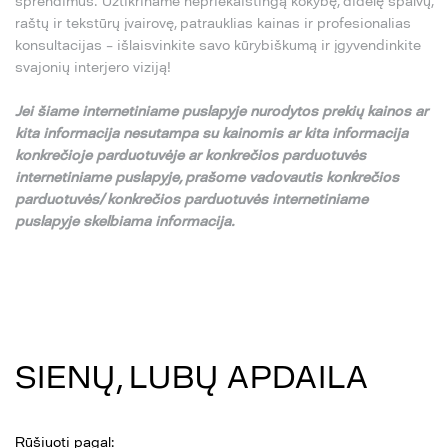
sprendimus. Užtikriname nepriekaištingą kokybę, didelę spalvų,
raštų ir tekstūrų įvairovę, patrauklias kainas ir profesionalias
konsultacijas – išlaisvinkite savo kūrybiškumą ir įgyvendinkite
svajonių interjero viziją!
Jei
š
iame internetiniame puslapyje nurodytos preki
ų
kainos ar
kita informacija nesutampa su
kainomis ar kita informacija
konkre
č
ioje parduotuv
ė
je ar konkre
č
ios parduotuv
ė
s
internetiniame puslapyje,
pra
š
ome vadovautis konkre
č
ios
parduotuv
ė
s/ konkre
č
ios parduotuv
ė
s internetiniame
puslapyje skelbiama informacija.
SIENŲ, LUBŲ APDAILA
Rūšiuoti pagal: