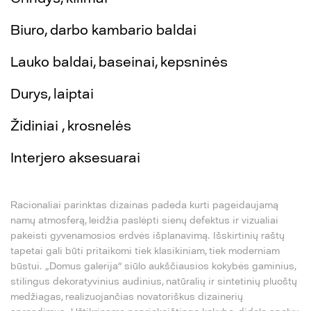
Biuro, darbo kambario baldai
Lauko baldai, baseinai, kepsninės
Durys, laiptai
Židiniai , krosnelės
Interjero aksesuarai
Racionaliai parinktas dizainas padeda kurti pageidaujamą
namų atmosferą, leidžia paslėpti sienų defektus ir vizualiai
pakeisti gyvenamosios erdvės išplanavimą. Išskirtinių raštų
tapetai gali būti pritaikomi tiek klasikiniam, tiek moderniam
būstui. „Domus galerija“ siūlo aukščiausios kokybės gaminius,
stilingus dekoratyvinius audinius, natūralių ir sintetinių pluoštų
medžiagas, realizuojančias novatoriškus dizainerių