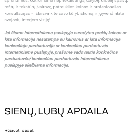
sprendimus. Užtikriname nepriekaištingą kokybę, didelę spalvų,
raštų ir tekstūrų įvairovę, patrauklias kainas ir profesionalias
konsultacijas – išlaisvinkite savo kūrybiškumą ir įgyvendinkite
svajonių interjero viziją!
Jei
š
iame internetiniame puslapyje nurodytos preki
ų
kainos ar
kita informacija nesutampa su
kainomis ar kita informacija
konkre
č
ioje parduotuv
ė
je ar konkre
č
ios parduotuv
ė
s
internetiniame puslapyje,
pra
š
ome vadovautis konkre
č
ios
parduotuv
ė
s/ konkre
č
ios parduotuv
ė
s internetiniame
puslapyje skelbiama informacija.
SIENŲ, LUBŲ APDAILA
Rūšiuoti pagal: