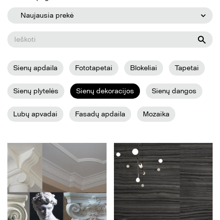
Naujausia prekė
Sienų apdaila
Fototapetai
Blokeliai
Tapetai
Sienų plytelės
Sienų dekoracijos
Sienų dangos
Lubų apvadai
Fasadų apdaila
Mozaika