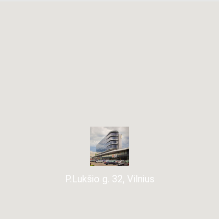
P.Lukšio g. 32, Vilnius