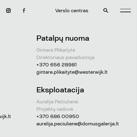
Verslo centras
Patalpų nuoma
Gintarė Plikaitytė
Direktoriaus pavaduotoja
+370 656 28981
gintare.plikaityte@westerwijk.lt
Eksploatacija
Aurelija Pečiulienė
Projektų vadovė
jk.lt
+370 686 00950
aurelija.peciuliene@domusgalerija.lt