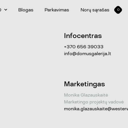
0
Blogas
Parkavimas
Norų sąrašas
0
Infocentras
+370 656 39033
info@domusgalerija.lt
Marketingas
Monika Glazauskaitė
Marketingo projektų vadovė
monika.glazauskaite@westerwi