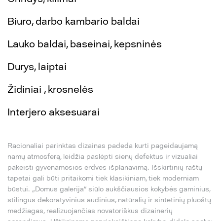
Biuro, darbo kambario baldai
Lauko baldai, baseinai, kepsninės
Durys, laiptai
Židiniai , krosnelės
Interjero aksesuarai
Racionaliai parinktas dizainas padeda kurti pageidaujamą
namų atmosferą, leidžia paslėpti sienų defektus ir vizualiai
pakeisti gyvenamosios erdvės išplanavimą. Išskirtinių raštų
tapetai gali būti pritaikomi tiek klasikiniam, tiek moderniam
būstui. „Domus galerija“ siūlo aukščiausios kokybės gaminius,
stilingus dekoratyvinius audinius, natūralių ir sintetinių pluoštų
medžiagas, realizuojančias novatoriškus dizainerių