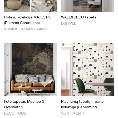
Plytelių kolekcija MAJESTIC
WALL&DECO tapetai
(Piemme Ceramiche)
DISTYLE
VONIOS DIZAINO NAMAI
Foto tapetas Muance 3 -
Plaunamų tapetų ir pano
Overwatch
kolekcija (Papermint)
DECO HOME
SORTIMENTI