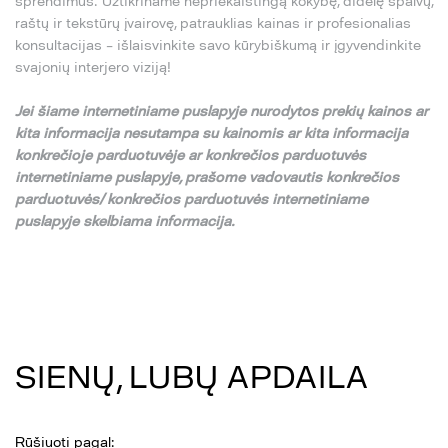
sprendimus. Užtikriname nepriekaištingą kokybę, didelę spalvų,
raštų ir tekstūrų įvairovę, patrauklias kainas ir profesionalias
konsultacijas – išlaisvinkite savo kūrybiškumą ir įgyvendinkite
svajonių interjero viziją!
Jei
š
iame internetiniame puslapyje nurodytos preki
ų
kainos ar
kita informacija nesutampa su
kainomis ar kita informacija
konkre
č
ioje parduotuv
ė
je ar konkre
č
ios parduotuv
ė
s
internetiniame puslapyje,
pra
š
ome vadovautis konkre
č
ios
parduotuv
ė
s/ konkre
č
ios parduotuv
ė
s internetiniame
puslapyje skelbiama informacija.
SIENŲ, LUBŲ APDAILA
Rūšiuoti pagal: