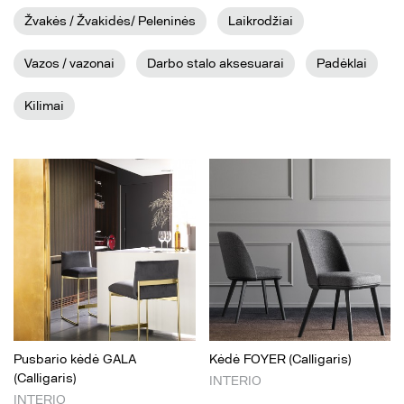
Žvakės / Žvakidės/ Peleninės
Laikrodžiai
Vazos / vazonai
Darbo stalo aksesuarai
Padėklai
Kilimai
Pusbario kėdė GALA
Kėdė FOYER (Calligaris)
(Calligaris)
INTERIO
INTERIO