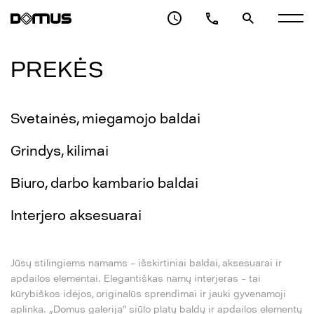
PREKĖS
Svetainės, miegamojo baldai
Grindys, kilimai
Biuro, darbo kambario baldai
Interjero aksesuarai
Jūsų stilingiems namams – išskirtiniai baldai, aksesuarai ir
apdailos elementai. Elegantiškas namų interjeras – tai
kūrybiškos idėjos, originalūs sprendimai ir jauki gyvenamoji
aplinka. „Domus galerija“ siūlo platų baldų ir apdailos elementų