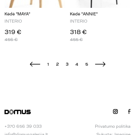
Kėdė "MAYA"
Kėdė "ANNIE"
INTERIO
INTERIO
319 €
318 €
456 €
455 €
1
2
3
4
5
+370 656 39 033
Privatumo politika
info@domusgalerija.lt
Sukurta:
Imagine