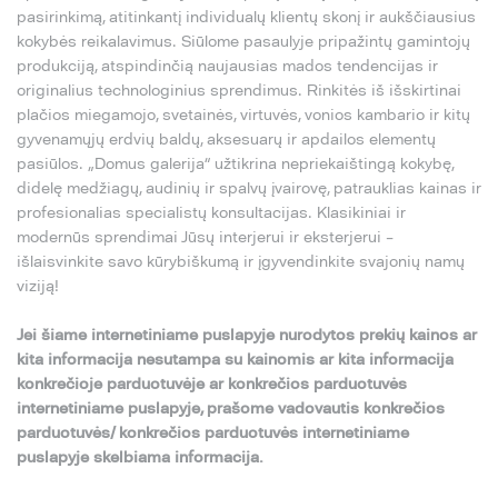
pasirinkimą, atitinkantį individualų klientų skonį ir aukščiausius
kokybės reikalavimus. Siūlome pasaulyje pripažintų gamintojų
produkciją, atspindinčią naujausias mados tendencijas ir
originalius technologinius sprendimus. Rinkitės iš išskirtinai
plačios miegamojo, svetainės, virtuvės, vonios kambario ir kitų
gyvenamųjų erdvių baldų, aksesuarų ir apdailos elementų
pasiūlos. „Domus galerija“ užtikrina nepriekaištingą kokybę,
didelę medžiagų, audinių ir spalvų įvairovę, patrauklias kainas ir
profesionalias specialistų konsultacijas. Klasikiniai ir
modernūs sprendimai Jūsų interjerui ir eksterjerui –
išlaisvinkite savo kūrybiškumą ir įgyvendinkite svajonių namų
viziją!
Jei šiame internetiniame puslapyje nurodytos prekių kainos ar
kita informacija nesutampa su kainomis ar kita informacija
konkrečioje parduotuvėje ar konkrečios parduotuvės
internetiniame puslapyje, prašome vadovautis konkrečios
parduotuvės/ konkrečios parduotuvės internetiniame
puslapyje skelbiama informacija.