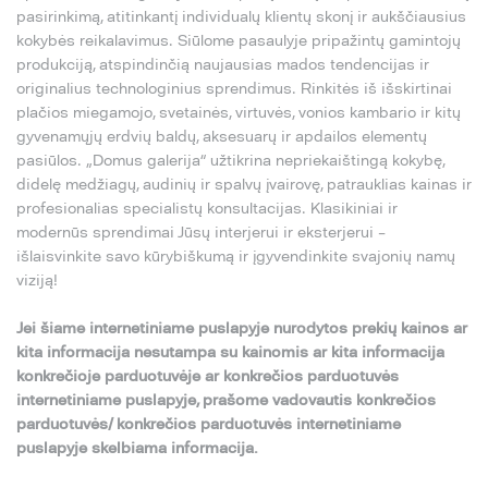
pasirinkimą, atitinkantį individualų klientų skonį ir aukščiausius
kokybės reikalavimus. Siūlome pasaulyje pripažintų gamintojų
produkciją, atspindinčią naujausias mados tendencijas ir
originalius technologinius sprendimus. Rinkitės iš išskirtinai
plačios miegamojo, svetainės, virtuvės, vonios kambario ir kitų
gyvenamųjų erdvių baldų, aksesuarų ir apdailos elementų
pasiūlos. „Domus galerija“ užtikrina nepriekaištingą kokybę,
didelę medžiagų, audinių ir spalvų įvairovę, patrauklias kainas ir
profesionalias specialistų konsultacijas. Klasikiniai ir
modernūs sprendimai Jūsų interjerui ir eksterjerui –
išlaisvinkite savo kūrybiškumą ir įgyvendinkite svajonių namų
viziją!
Jei šiame internetiniame puslapyje nurodytos prekių kainos ar
kita informacija nesutampa su kainomis ar kita informacija
konkrečioje parduotuvėje ar konkrečios parduotuvės
internetiniame puslapyje, prašome vadovautis konkrečios
parduotuvės/ konkrečios parduotuvės internetiniame
puslapyje skelbiama informacija.