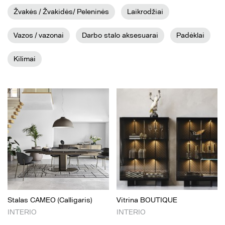
Žvakės / Žvakidės/ Peleninės
Laikrodžiai
Vazos / vazonai
Darbo stalo aksesuarai
Padėklai
Kilimai
Stalas CAMEO (Calligaris)
Vitrina BOUTIQUE
INTERIO
INTERIO