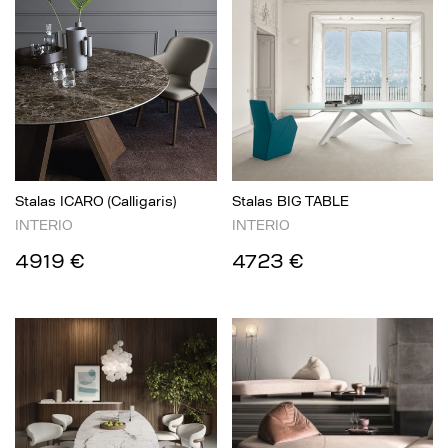
Stalas ICARO (Calligaris)
Stalas BIG TABLE
INTERIO
INTERIO
4919 €
4723 €