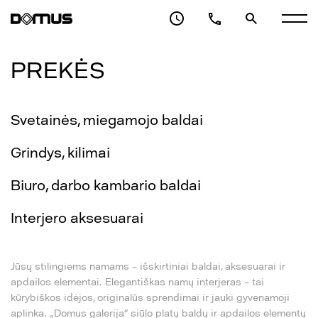
PREKĖS
Svetainės, miegamojo baldai
Grindys, kilimai
Biuro, darbo kambario baldai
Interjero aksesuarai
Jūsų stilingiems namams – išskirtiniai baldai, aksesuarai ir
apdailos elementai. Elegantiškas namų interjeras – tai
kūrybiškos idėjos, originalūs sprendimai ir jauki gyvenamoji
aplinka. „Domus galerija“ siūlo platų baldų ir apdailos elementų