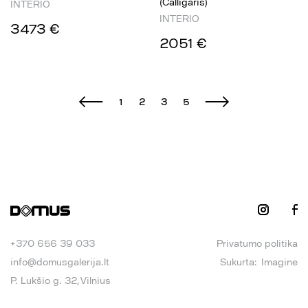
(Calligaris)
INTERIO
INTERIO
3473 €
2051 €
1
2
3
5
+370 656 39 033
Privatumo politika
info@domusgalerija.lt
Sukurta:
Imagine
P. Lukšio g. 32, Vilnius