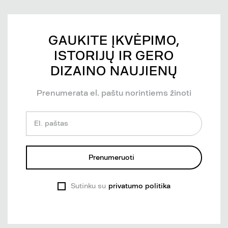
GAUKITE ĮKVĖPIMO,
ISTORIJŲ IR GERO
DIZAINO NAUJIENŲ
Prenumerata el. paštu norintiems žinoti
El. paštas
Prenumeruoti
Sutinku su
privatumo politika