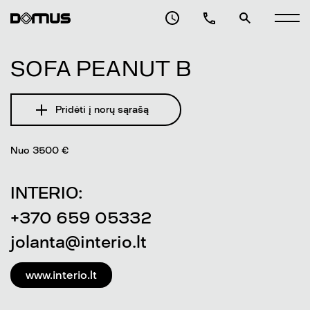
SOFA PEANUT B
Pridėti į norų sąrašą
Nuo 3500 €
INTERIO:
+370 659 05332
jolanta@interio.lt
www.interio.lt