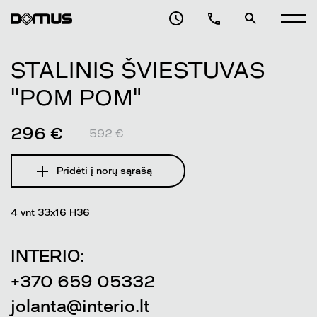
STALINIS ŠVIESTUVAS
"POM POM"
296 €
592 €
Pridėti į norų sąrašą
4 vnt 33x16 H36
INTERIO:
+370 659 05332
jolanta@interio.lt