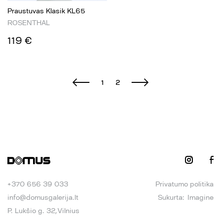
Praustuvas Klasik KL65
ROSENTHAL
119 €
1
2
+370 656 39 033
Privatumo politika
info@domusgalerija.lt
Sukurta:
Imagine
P. Lukšio g. 32, Vilnius