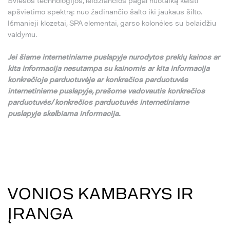
Šviesos technologijos, leidžiančios pagal nuotaiką keisti
apšvietimo spektrą: nuo žadinančio šalto iki jaukaus šilto.
Išmanieji klozetai, SPA elementai, garso kolonėles su belaidžiu
valdymu.
Jei
š
iame internetiniame puslapyje nurodytos preki
ų
kainos ar
kita informacija nesutampa su
kainomis ar kita informacija
konkre
č
ioje parduotuv
ė
je ar konkre
č
ios parduotuv
ė
s
internetiniame puslapyje,
pra
š
ome vadovautis konkre
č
ios
parduotuv
ė
s/ konkre
č
ios parduotuv
ė
s internetiniame
puslapyje skelbiama informacija.
VONIOS KAMBARYS IR
ĮRANGA