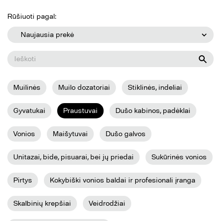
Rūšiuoti pagal:
Naujausia prekė
Muilinės
Muilo dozatoriai
Stiklinės, indeliai
Gyvatukai
Praustuvai
Dušo kabinos, padėklai
Vonios
Maišytuvai
Dušo galvos
Unitazai, bide, pisuarai, bei jų priedai
Sukūrinės vonios
Pirtys
Kokybiški vonios baldai ir profesionali įranga
Skalbinių krepšiai
Veidrodžiai