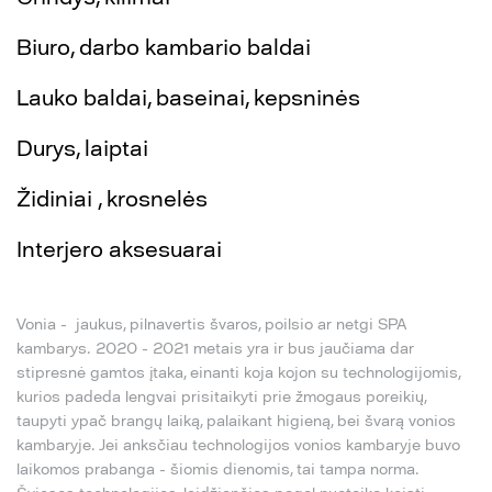
Biuro, darbo kambario baldai
Lauko baldai, baseinai, kepsninės
Durys, laiptai
Židiniai , krosnelės
Interjero aksesuarai
Vonia - jaukus, pilnavertis švaros, poilsio ar netgi SPA
kambarys. 2020 - 2021 metais yra ir bus jaučiama dar
stipresnė gamtos įtaka, einanti koja kojon su technologijomis,
kurios padeda lengvai prisitaikyti prie žmogaus poreikių,
taupyti ypač brangų laiką, palaikant higieną, bei švarą vonios
kambaryje. Jei anksčiau technologijos vonios kambaryje buvo
laikomos prabanga - šiomis dienomis, tai tampa norma.