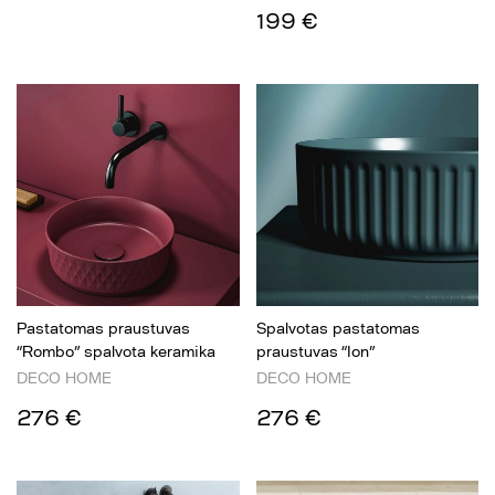
199 €
Pastatomas praustuvas
Spalvotas pastatomas
“Rombo” spalvota keramika
praustuvas “Ion”
DECO HOME
DECO HOME
276 €
276 €