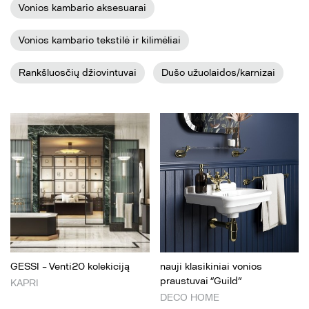
Vonios kambario aksesuarai
Vonios kambario tekstilė ir kilimėliai
Rankšluosčių džiovintuvai
Dušo užuolaidos/karnizai
GESSI – Venti20 kolekiciją
nauji klasikiniai vonios
praustuvai “Guild”
KAPRI
DECO HOME