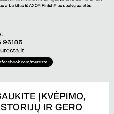
ius arba kitus iš AXOR FinishPlus spalvų paletės.
:
6 96185
resta.lt
w.facebook.com/muresta
GAUKITE ĮKVĖPIMO,
ISTORIJŲ IR GERO