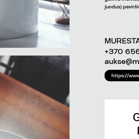
juodus) pavirš
MURESTA
+370 65
aukse@mu
https://ww