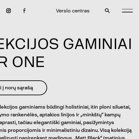
Verslo centras
EKCIJOS GAMINIAI
R ONE
i į norų sąrašą
cijos gaminiams būdingi holistiniai, itin ploni siluetai,
ymo rankenėlės, aptakios linijos ir „minkštų“ kampų
aprasti, tačiau elegantiški gaminiai, pasižymintys
s proporcijomis ir minimalistiniu dizainu. Visą kolekciją
ualizuoti pasirenkant madingus „Matt Black“ (matinius