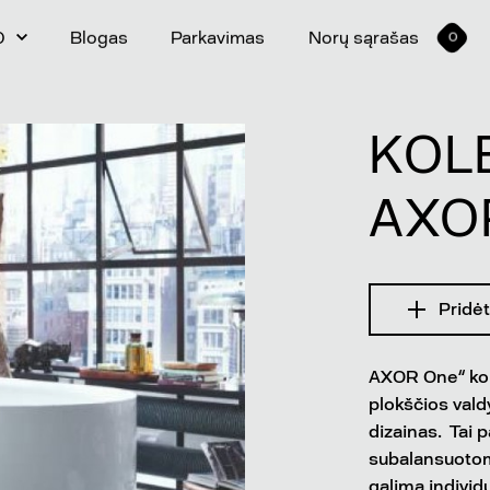
0
Blogas
Parkavimas
Norų sąrašas
0
KOL
AXO
Pridėt
AXOR One“ kolek
plokščios vald
dizainas. Tai p
subalansuotomi
galima individ