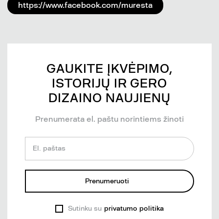
https://www.facebook.com/muresta
GAUKITE ĮKVĖPIMO,
ISTORIJŲ IR GERO
DIZAINO NAUJIENŲ
Prenumerata el. paštu norintiems žinoti
El. paštas
Prenumeruoti
Sutinku su
privatumo politika