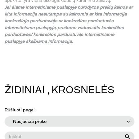
apskritai yra viena ekologiškiausių kūrenimo žaliavų.
Jei
š
iame internetiniame puslapyje nurodytos preki
ų
kainos ar
kita informacija nesutampa su
kainomis ar kita informacija
konkre
č
ioje parduotuv
ė
je ar konkre
č
ios parduotuv
ė
s
internetiniame puslapyje,
pra
š
ome vadovautis konkre
č
ios
parduotuv
ė
s/ konkre
č
ios parduotuv
ė
s internetiniame
puslapyje skelbiama informacija.
ŽIDINIAI , KROSNELĖS
Rūšiuoti pagal:
Naujausia prekė