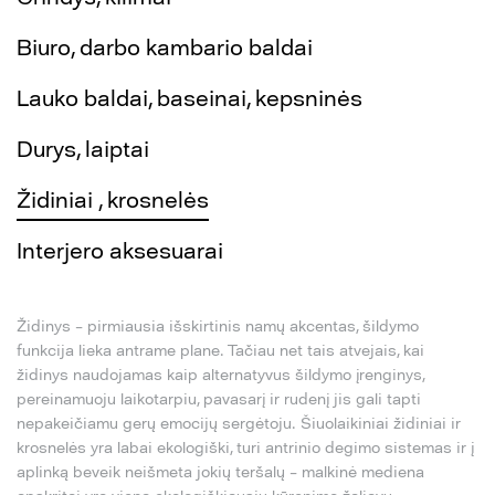
Biuro, darbo kambario baldai
Lauko baldai, baseinai, kepsninės
Durys, laiptai
Židiniai , krosnelės
Interjero aksesuarai
Židinys – pirmiausia išskirtinis namų akcentas, šildymo
funkcija lieka antrame plane. Tačiau net tais atvejais, kai
židinys naudojamas kaip alternatyvus šildymo įrenginys,
pereinamuoju laikotarpiu, pavasarį ir rudenį jis gali tapti
nepakeičiamu gerų emocijų sergėtoju. Šiuolaikiniai židiniai ir
krosnelės yra labai ekologiški, turi antrinio degimo sistemas ir į
aplinką beveik neišmeta jokių teršalų – malkinė mediena