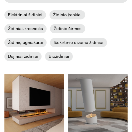
Elektriniai židiniai
Židinio įrankiai
Židiniai, krosnelės
Židinio širmos
Židinių ugniakurai
Išskirtinio dizaino židiniai
Dujiniai židiniai
Biožidiniai