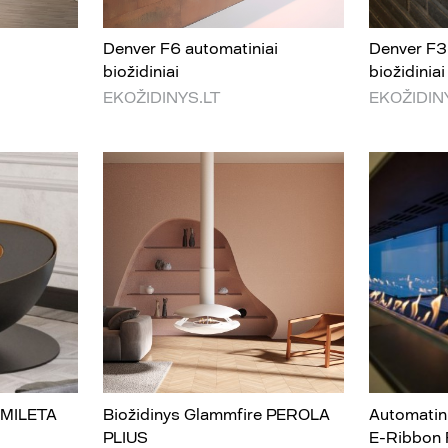
Denver F6 automatiniai
Denver F3
biožidiniai
biožidiniai
EKOŽIDINYS.LT
EKOŽIDIN
e MILETA
Biožidinys Glammfire PEROLA
Automatini
PLIUS
E-Ribbon F