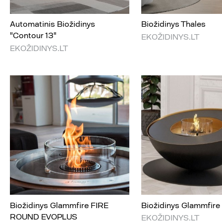
Automatinis Biožidinys
Biožidinys Thales
"Contour 13"
EKOŽIDINYS.LT
EKOŽIDINYS.LT
Biožidinys Glammfire FIRE
Biožidinys Glammfir
ROUND EVOPLUS
EKOŽIDINYS.LT