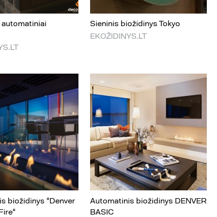
 automatiniai
Sieninis biožidinys Tokyo
EKOŽIDINYS.LT
YS.LT
s biožidinys "Denver
Automatinis biožidinys DENVER
ire"
BASIC