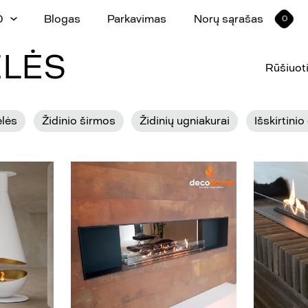
0
Blogas
Parkavimas
Norų sąrašas
0
ELĖS
Rūšiuoti
elės
Židinio širmos
Židinių ugniakurai
Išskirtinio