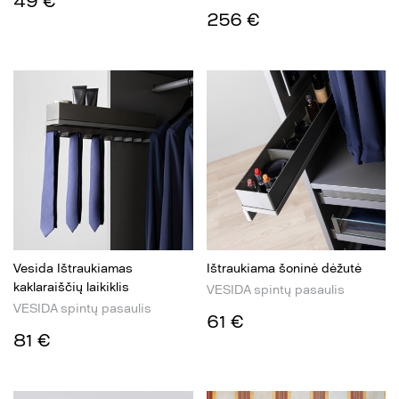
49 €
256 €
Vesida Ištraukiamas
Ištraukiama šoninė dėžutė
kaklaraiščių laikiklis
VESIDA spintų pasaulis
VESIDA spintų pasaulis
61 €
81 €