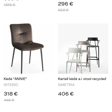
296 €
1325 €
592 €
Kėdė "ANNIE"
Kartell kėdė a.i stool recycled
INTERIO
SIMETRIA
318 €
406 €
455 €