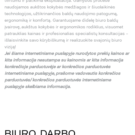
tvirtumu ir patikima eksploatacija. Gamybos procese
naudojamos aukštos kokybės medžiagos ir šiuolaikinės
technologijos, užtikrinančios baldų naudojimo patogumą,
ergonomiką ir komfortą. Garantuojame didelę biuro baldų
įvairovę, aukštus kokybės ir ergonomikos rodiklius, visuomet
patrauklias kainas ir profesionalias specialistų konsultacijas –
išlaisvinkite savo kūrybiškumą ir realizuokite svajonių biuro
viziją!
Jei
š
iame internetiniame puslapyje nurodytos preki
ų
kainos ar
kita informacija nesutampa su
kainomis ar kita informacija
konkre
č
ioje parduotuv
ė
je ar konkre
č
ios parduotuv
ė
s
internetiniame puslapyje,
pra
š
ome vadovautis konkre
č
ios
parduotuv
ė
s/ konkre
č
ios parduotuv
ė
s internetiniame
puslapyje skelbiama informacija.
BIURO, DARBO