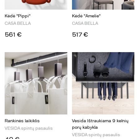
Kėdė "Pippi"
Kėdė "Amelie"
CASA BELLA
CASA BELLA
561 €
517 €
Rankinės laikiklis
Vesida Ištraukiama 9 kelnių
porų kabykla
VESIDA spintų pasaulis
VESIDA spintų pasaulis