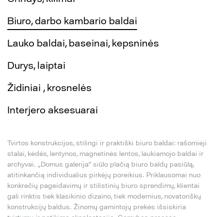
Biuro, darbo kambario baldai
Lauko baldai, baseinai, kepsninės
Durys, laiptai
Židiniai , krosnelės
Interjero aksesuarai
Tvirtos konstrukcijos, stilingi ir praktiški biuro baldai: rašomieji
stalai, kėdės, lentynos, magnetinės lentos, laukiamojo baldai ir
archyvai. „Domus galerija“ siūlo plačią biuro baldų pasiūlą,
atitinkančią individualius pirkėjų poreikius. Priklausomai nuo
konkrečių pageidavimų ir stilistinių biuro sprendimų, klientai
gali rinktis tiek klasikinio dizaino, tiek modernius, novatoriškų
konstrukcijų baldus. Žinomų gamintojų prekės išsiskiria