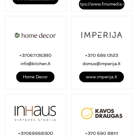
https://www.finumedis.lt/
+37067135380
+370 685 13123
info@kitchen.lt
domus@imperija.lt
Home Decor
www.imperija.lt
+37069968300
+370 690 88111