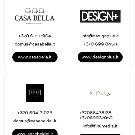
+370 615 17904
info@designplus.lt
domus@casabella.lt
+370 699 84511
www.casabella.lt
www.designplus.lt
+370 694 21025
+37066478138
+37069937059
domus@easebaldai.lt
info@finumedis.lt
www.easebaldai.lt