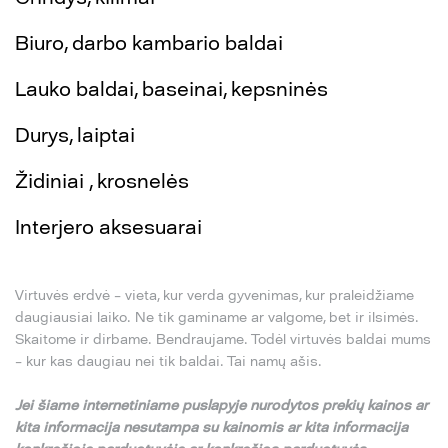
Biuro, darbo kambario baldai
Lauko baldai, baseinai, kepsninės
Durys, laiptai
Židiniai , krosnelės
Interjero aksesuarai
Virtuvės erdvė – vieta, kur verda gyvenimas, kur praleidžiame
daugiausiai laiko. Ne tik gaminame ar valgome, bet ir ilsimės.
Skaitome ir dirbame. Bendraujame. Todėl virtuvės baldai mums
– kur kas daugiau nei tik baldai. Tai namų ašis.
Jei
š
iame internetiniame puslapyje nurodytos preki
ų
kainos ar
kita informacija nesutampa su
kainomis ar kita informacija