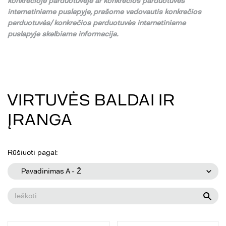
konkre
č
ioje parduotuv
ė
je ar konkre
č
ios parduotuv
ė
s
internetiniame puslapyje,
pra
š
ome vadovautis konkre
č
ios
parduotuv
ė
s/ konkre
č
ios parduotuv
ė
s internetiniame
puslapyje skelbiama informacija.
VIRTUVĖS BALDAI IR
ĮRANGA
Rūšiuoti pagal:
Pavadinimas A - Ž