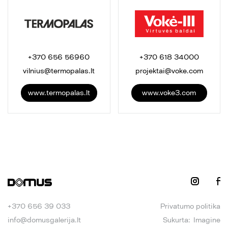
+370 656 56960
+370 618 34000
vilnius@termopalas.lt
projektai@voke.com
www.termopalas.lt
www.voke3.com
+370 656 39 033
Privatumo politika
info@domusgalerija.lt
Sukurta:
Imagine