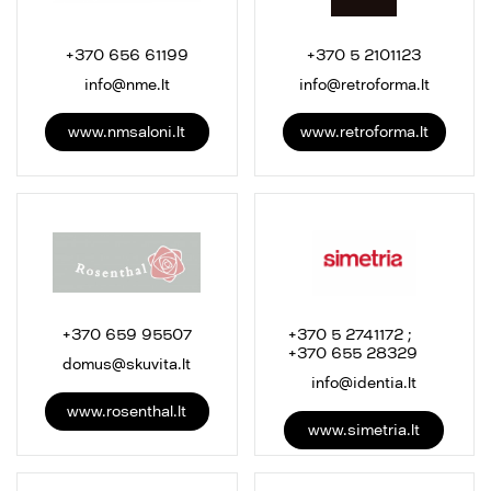
+370 656 61199
+370 5 2101123
info@nme.lt
info@retroforma.lt
www.nmsaloni.lt
www.retroforma.lt
+370 659 95507
+370 5 2741172 ;
+370 655 28329
domus@skuvita.lt
info@identia.lt
www.rosenthal.lt
www.simetria.lt