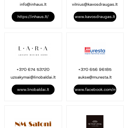
info@inhaus.lt
vilnius@kavosdraugas.lt
https://inhaus.lt/
www.kavosdraugas.lt
+370 674 53720
+370 656 96185
uzsakymai@linobaldai.lt
aukse@muresta.lt
www.linobaldai.lt
https://www.facebook.com/murest