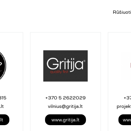
Rūšiuoti
815
+370 5 2622029
+3
lt
vilnius@gritija.lt
projek
lt
www.gritija.lt
www