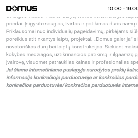
10:00 - 19:0
Stilingos vidaus ir lauko durys, tvirtos konstrukcijos lai
priedai. Įsigykite saugias, tvirtas ir patikimas duris namų 
Priklausomai nuo individualių pageidavimų, pirkėjams siū
poreikius atitinkantys laiptų projektai. „Domus galerija“ 
novatoriškas durų bei laiptų konstrukcijas. Siekiant ma
kokybės medžiagos, užtikrinančios patikimą ir ilgaamžę g
įvairovę, visuomet patrauklias kainas ir profesionalias sp
Jei
š
iame internetiniame puslapyje nurodytos preki
ų
kaino
informacija konkre
č
ioje parduotuv
ė
je ar konkre
č
ios pard
konkre
č
ios parduotuv
ė
s/ konkre
č
ios parduotuv
ė
s intern