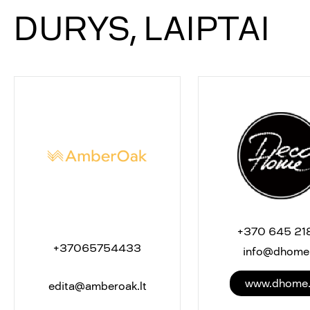
DURYS, LAIPTAI
+370 645 21
+37065754433
info@dhome.
www.dhome.
edita@amberoak.lt