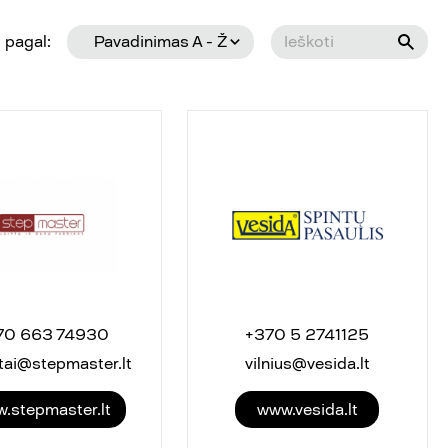
 pagal:
Pavadinimas A - Ž
70 663 74930
+370 5 2741125
tai@stepmaster.lt
vilnius@vesida.lt
.stepmaster.lt
www.vesida.lt