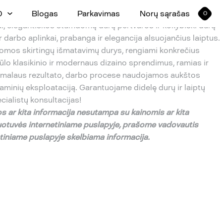
0
Blogas
Parkavimas
Norų sąrašas
0
ptai, elegantiškos stumdomų durų pertvaros ir kokybiški durų
ir darbo aplinkai, prabanga ir elegancija alsuojančius laiptus.
lomos skirtingų išmatavimų durys, rengiami konkrečius
siūlo klasikinio ir modernaus dizaino sprendimus, ramias ir
ksimalaus rezultato, darbo procese naudojamos aukštos
aminių eksploataciją. Garantuojame didelę durų ir laiptų
ecialistų konsultacijas!
s ar kita informacija nesutampa su
kainomis ar kita
uotuv
ė
s internetiniame puslapyje,
pra
š
ome vadovautis
etiniame puslapyje skelbiama informacija.