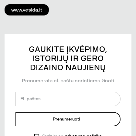
www.vesida.lt
GAUKITE ĮKVĖPIMO,
ISTORIJŲ IR GERO
DIZAINO NAUJIENŲ
Prenumerata el. paštu norintiems žinoti
El. paštas
Prenumeruoti