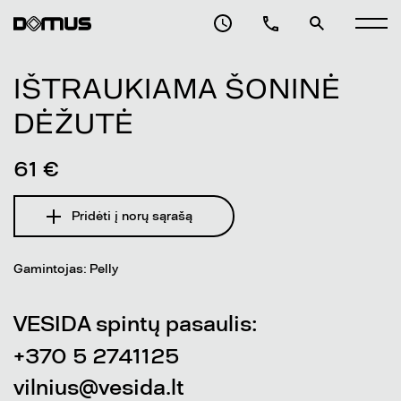
IŠTRAUKIAMA ŠONINĖ
DĖŽUTĖ
61 €
Pridėti į norų sąrašą
Gamintojas: Pelly
VESIDA spintų pasaulis:
+370 5 2741125
vilnius@vesida.lt