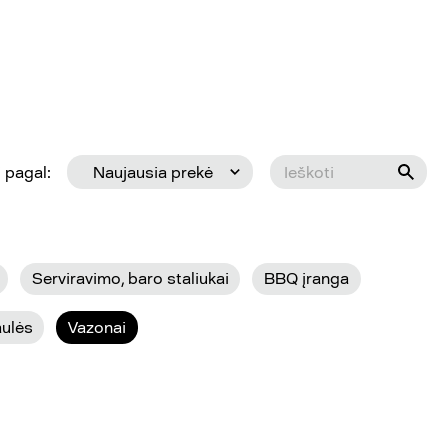
 pagal:
Naujausia prekė
Serviravimo, baro staliukai
BBQ įranga
aulės
Vazonai