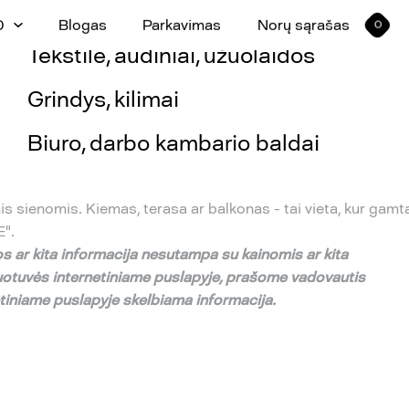
Sienų, lubų apdaila
0
Blogas
Parkavimas
Norų sąrašas
0
Tekstilė, audiniai, užuolaidos
Grindys, kilimai
Biuro, darbo kambario baldai
s sienomis. Kiemas, terasa ar balkonas - tai vieta, kur gamt
E".
s ar kita informacija nesutampa su
kainomis ar kita
uotuv
ė
s internetiniame puslapyje,
pra
š
ome vadovautis
etiniame puslapyje skelbiama informacija.