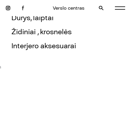
Lauko baldai, baseinai, kepsninės
Verslo centras
Durys, laiptai
Židiniai , krosnelės
Interjero aksesuarai
a