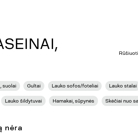
SEINAI,
Rūšiuoti
 suolai
Gultai
Lauko sofos/foteliai
Lauko stalai
Lauko šildytuvai
Hamakai, sūpynės
Skėčiai nuo s
ą nėra