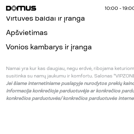
Svetainės, miegamojo baldai
10:00 - 19:0
Virtuvės baldai ir įranga
Apšvietimas
Vonios kambarys ir įranga
Namai yra kur kas daugiau, negu erdvė, ribojama keturiomi
susitinka su namų jaukumu ir komfortu. Salonas "VIPZON
Jei
š
iame internetiniame puslapyje nurodytos preki
ų
kaino
informacija konkre
č
ioje parduotuv
ė
je ar konkre
č
ios pard
konkre
č
ios parduotuv
ė
s/ konkre
č
ios parduotuv
ė
s intern