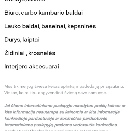
Biuro, darbo kambario baldai
Lauko baldai, baseinai, kepsninės
Durys, laiptai
Židiniai , krosnelės
Interjero aksesuarai
Mes tikime, jog šviesa keičia aplinką ir padeda ją prisijaukinti.
Viskas, ko reikia- apgyvendinti šviesą savo namuose.
Jei
š
iame internetiniame puslapyje nurodytos preki
ų
kainos ar
kita informacija nesutampa su
kainomis ar kita informacija
konkre
č
ioje parduotuv
ė
je ar konkre
č
ios parduotuv
ė
s
internetiniame puslapyje,
pra
š
ome vadovautis konkre
č
ios