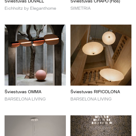
Šviestuvas DUVALL
Šviestuvas CHAPO (Flos)
Eichholtz by Eleganthome
SIMETRIA
Šviestuvas OMMA
Šviestuvas RIFICOLONA
BARSELONA LIVING
BARSELONA LIVING