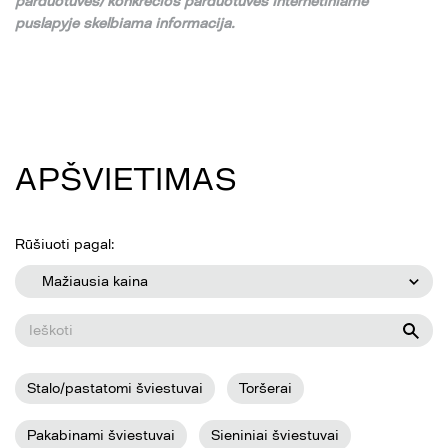
parduotuv
ė
s/ konkre
č
ios parduotuv
ė
s internetiniame
puslapyje skelbiama informacija.
APŠVIETIMAS
Rūšiuoti pagal:
Mažiausia kaina
Stalo/pastatomi šviestuvai
Toršerai
Pakabinami šviestuvai
Sieniniai šviestuvai