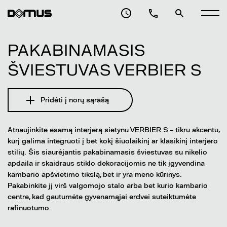
PAKABINAMASIS
ŠVIESTUVAS VERBIER S
Pridėti į norų sąrašą
Atnaujinkite esamą interjerą sietynu VERBIER S – tikru akcentu,
kurį galima integruoti į bet kokį šiuolaikinį ar klasikinį interjero
stilių. Šis siaurėjantis pakabinamasis šviestuvas su nikelio
apdaila ir skaidraus stiklo dekoracijomis ne tik įgyvendina
kambario apšvietimo tikslą, bet ir yra meno kūrinys.
Pakabinkite jį virš valgomojo stalo arba bet kurio kambario
centre, kad gautumėte gyvenamąjai erdvei suteiktumėte
rafinuotumo.