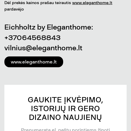
Dėl prekės kainos prašau teirautis
www.eleganthome.lt
pardavėjo
Eichholtz by Eleganthome:
+37064568843
vilnius@eleganthome.lt
www.eleganthome.lt
GAUKITE ĮKVĖPIMO,
ISTORIJŲ IR GERO
DIZAINO NAUJIENŲ
Prenumerata el. paštu norintiems žinoti