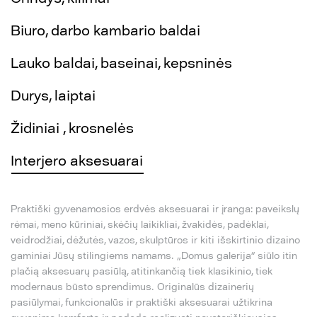
Biuro, darbo kambario baldai
Lauko baldai, baseinai, kepsninės
Durys, laiptai
Židiniai , krosnelės
Interjero aksesuarai
Praktiški gyvenamosios erdvės aksesuarai ir įranga: paveikslų
rėmai, meno kūriniai, skėčių laikikliai, žvakidės, padėklai,
veidrodžiai, dėžutės, vazos, skulptūros ir kiti išskirtinio dizaino
gaminiai Jūsų stilingiems namams. „Domus galerija“ siūlo itin
plačią aksesuarų pasiūlą, atitinkančią tiek klasikinio, tiek
modernaus būsto sprendimus. Originalūs dizainerių
pasiūlymai, funkcionalūs ir praktiški aksesuarai užtikrina