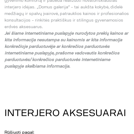
gyvenimo komfortą ir padeda realizuoti novatoriškiausias
interjero idėjas. „Domus galerija“ – tai aukšta kokybė, didelė
medžiagų ir spalvų įvairovė, patrauklios kainos ir profesionalios
konsultacijos – rinkitės praktiškus ir stilingus gyvenamosios
erdvės aksesuarus.
Jei
š
iame internetiniame puslapyje nurodytos preki
ų
kainos ar
kita informacija nesutampa su
kainomis ar kita informacija
konkre
č
ioje parduotuv
ė
je ar konkre
č
ios parduotuv
ė
s
internetiniame puslapyje,
pra
š
ome vadovautis konkre
č
ios
parduotuv
ė
s/ konkre
č
ios parduotuv
ė
s internetiniame
puslapyje skelbiama informacija.
INTERJERO AKSESUARAI
Rūšiuoti pagal: