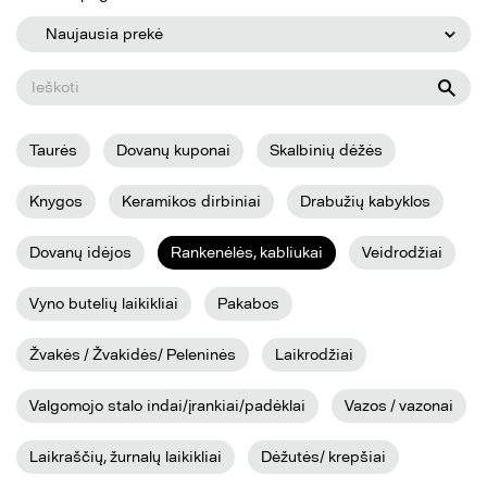
Naujausia prekė
Taurės
Dovanų kuponai
Skalbinių dėžės
Knygos
Keramikos dirbiniai
Drabužių kabyklos
Dovanų idėjos
Rankenėlės, kabliukai
Veidrodžiai
Vyno butelių laikikliai
Pakabos
Žvakės / Žvakidės/ Peleninės
Laikrodžiai
Valgomojo stalo indai/įrankiai/padėklai
Vazos / vazonai
Laikraščių, žurnalų laikikliai
Dėžutės/ krepšiai