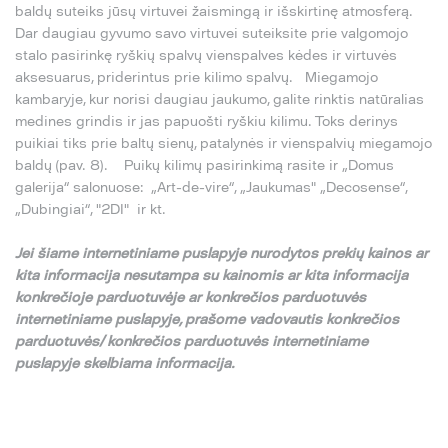
baldų suteiks jūsų virtuvei žaismingą ir išskirtinę atmosferą.
Dar daugiau gyvumo savo virtuvei suteiksite prie valgomojo
stalo pasirinkę ryškių spalvų vienspalves kėdes ir virtuvės
aksesuarus, priderintus prie kilimo spalvų. Miegamojo
kambaryje, kur norisi daugiau jaukumo, galite rinktis natūralias
medines grindis ir jas papuošti ryškiu kilimu. Toks derinys
puikiai tiks prie baltų sienų, patalynės ir vienspalvių miegamojo
baldų (pav. 8). Puikų kilimų pasirinkimą rasite ir „Domus
galerija“ salonuose: „Art-de-vire“, „Jaukumas" „Decosense“,
„Dubingiai“, "2DI" ir kt.
Jei
š
iame internetiniame puslapyje nurodytos preki
ų
kainos ar
kita informacija nesutampa su
kainomis ar kita informacija
konkre
č
ioje parduotuv
ė
je ar konkre
č
ios parduotuv
ė
s
internetiniame puslapyje,
pra
š
ome vadovautis konkre
č
ios
parduotuv
ė
s/ konkre
č
ios parduotuv
ė
s internetiniame
puslapyje skelbiama informacija.