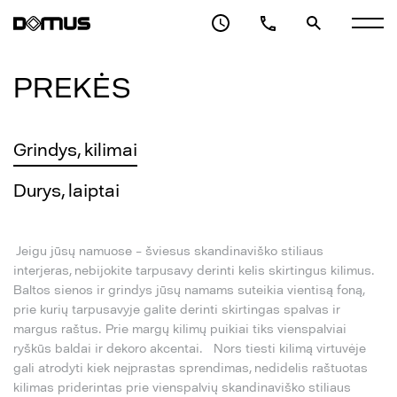
PREKĖS
Grindys, kilimai
Durys, laiptai
Jeigu jūsų namuose – šviesus skandinaviško stiliaus
interjeras, nebijokite tarpusavy derinti kelis skirtingus kilimus.
Baltos sienos ir grindys jūsų namams suteikia vientisą foną,
prie kurių tarpusavyje galite derinti skirtingas spalvas ir
margus raštus. Prie margų kilimų puikiai tiks vienspalviai
ryškūs baldai ir dekoro akcentai. Nors tiesti kilimą virtuvėje
gali atrodyti kiek neįprastas sprendimas, nedidelis raštuotas
kilimas priderintas prie vienspalvių skandinaviško stiliaus