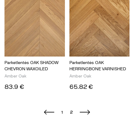
Parketlentės OAK SHADOW
Parketlentės OAK
CHEVRON WAXOILED
HERRINGBONE VARNISHED
Amber Oak
Amber Oak
83.9 €
65.82 €
1
2