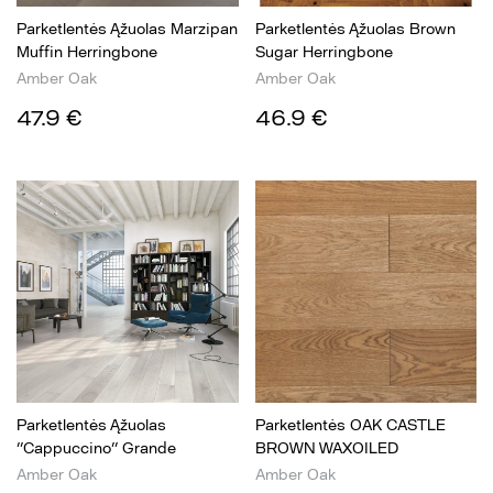
Parketlentės Ąžuolas Marzipan
Parketlentės Ąžuolas Brown
Muffin Herringbone
Sugar Herringbone
Amber Oak
Amber Oak
47.9 €
46.9 €
Parketlentės Ąžuolas
Parketlentės OAK CASTLE
''Cappuccino'' Grande
BROWN WAXOILED
Amber Oak
Amber Oak