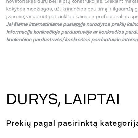
novatoriškas durų bei laiptų konstrukcijas. Siekiant ma
kokybės medžiagos, užtikrinančios patikimą ir ilgaamžę g
įvairovę, visuomet patrauklias kainas ir profesionalias sp
Jei
š
iame internetiniame puslapyje nurodytos preki
ų
kaino
informacija konkre
č
ioje parduotuv
ė
je ar konkre
č
ios pard
konkre
č
ios parduotuv
ė
s/ konkre
č
ios parduotuv
ė
s intern
DURYS, LAIPTAI
Prekių pagal pasirinktą kategorij