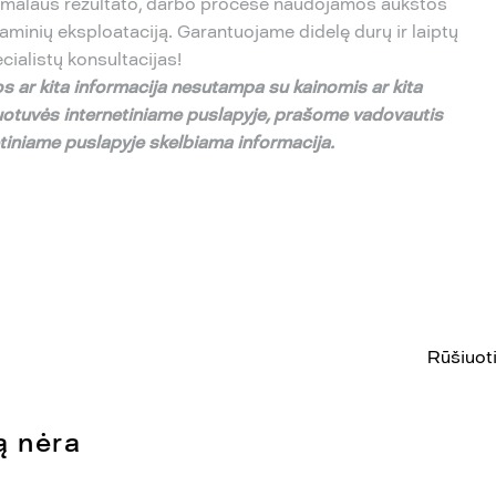
ksimalaus rezultato, darbo procese naudojamos aukštos
aminių eksploataciją. Garantuojame didelę durų ir laiptų
ecialistų konsultacijas!
s ar kita informacija nesutampa su
kainomis ar kita
uotuv
ė
s internetiniame puslapyje,
pra
š
ome vadovautis
etiniame puslapyje skelbiama informacija.
Rūšiuoti
ą nėra