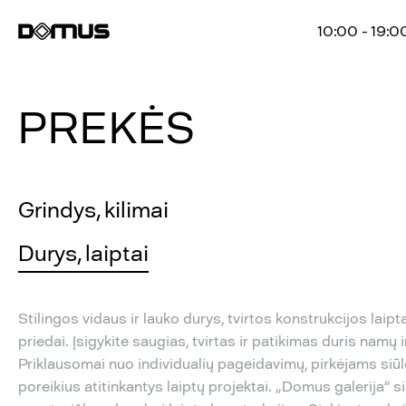
10:00 - 19:0
PREKĖS
Grindys, kilimai
Durys, laiptai
Stilingos vidaus ir lauko durys, tvirtos konstrukcijos lai
priedai. Įsigykite saugias, tvirtas ir patikimas duris namų 
Priklausomai nuo individualių pageidavimų, pirkėjams siū
poreikius atitinkantys laiptų projektai. „Domus galerija“ 