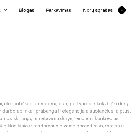
0
Blogas
Parkavimas
Norų sąrašas
0
ptai, elegantiškos stumdomų durų pertvaros ir kokybiški durų
ir darbo aplinkai, prabanga ir elegancija alsuojančius laiptus.
lomos skirtingų išmatavimų durys, rengiami konkrečius
siūlo klasikinio ir modernaus dizaino sprendimus, ramias ir