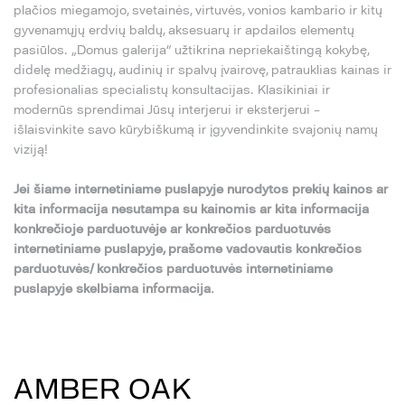
plačios miegamojo, svetainės, virtuvės, vonios kambario ir kitų
gyvenamųjų erdvių baldų, aksesuarų ir apdailos elementų
pasiūlos. „Domus galerija“ užtikrina nepriekaištingą kokybę,
didelę medžiagų, audinių ir spalvų įvairovę, patrauklias kainas ir
profesionalias specialistų konsultacijas. Klasikiniai ir
modernūs sprendimai Jūsų interjerui ir eksterjerui –
išlaisvinkite savo kūrybiškumą ir įgyvendinkite svajonių namų
viziją!
Jei šiame internetiniame puslapyje nurodytos prekių kainos ar
kita informacija nesutampa su kainomis ar kita informacija
konkrečioje parduotuvėje ar konkrečios parduotuvės
internetiniame puslapyje, prašome vadovautis konkrečios
parduotuvės/ konkrečios parduotuvės internetiniame
puslapyje skelbiama informacija.
AMBER OAK