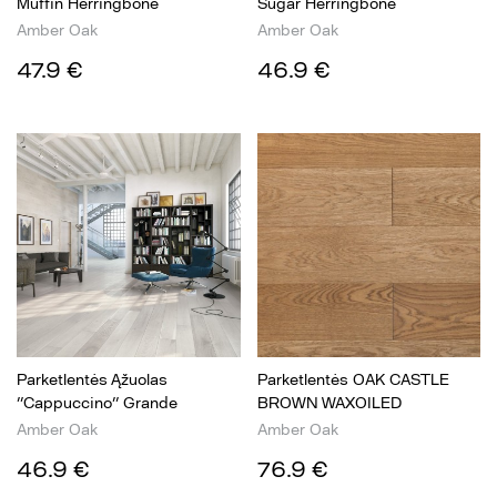
Muffin Herringbone
Sugar Herringbone
Amber Oak
Amber Oak
47.9 €
46.9 €
Parketlentės Ąžuolas
Parketlentės OAK CASTLE
''Cappuccino'' Grande
BROWN WAXOILED
Amber Oak
Amber Oak
46.9 €
76.9 €