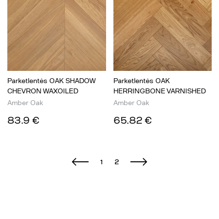
Parketlentės OAK SHADOW
Parketlentės OAK
CHEVRON WAXOILED
HERRINGBONE VARNISHED
Amber Oak
Amber Oak
83.9 €
65.82 €
1
2