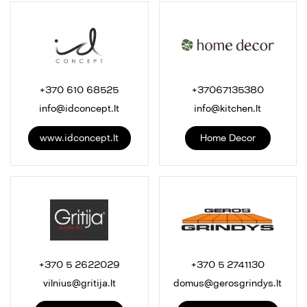
+370 610 68525
+37067135380
info@idconcept.lt
info@kitchen.lt
www.idconcept.lt
Home Decor
+370 5 2622029
+370 5 2741130
vilnius@gritija.lt
domus@gerosgrindys.lt