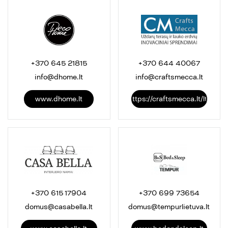
+370 645 21815
+370 644 40067
info@dhome.lt
info@craftsmecca.lt
www.dhome.lt
https://craftsmecca.lt/lt/
+370 615 17904
+370 699 73654
domus@casabella.lt
domus@tempurlietuva.lt