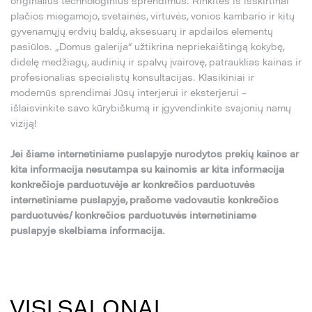
originalius technologinius sprendimus. Rinkitės iš išskirtinai
plačios miegamojo, svetainės, virtuvės, vonios kambario ir kitų
gyvenamųjų erdvių baldų, aksesuarų ir apdailos elementų
pasiūlos. „Domus galerija“ užtikrina nepriekaištingą kokybę,
didelę medžiagų, audinių ir spalvų įvairovę, patrauklias kainas ir
profesionalias specialistų konsultacijas. Klasikiniai ir
modernūs sprendimai Jūsų interjerui ir eksterjerui –
išlaisvinkite savo kūrybiškumą ir įgyvendinkite svajonių namų
viziją!
Jei šiame internetiniame puslapyje nurodytos prekių kainos ar
kita informacija nesutampa su kainomis ar kita informacija
konkrečioje parduotuvėje ar konkrečios parduotuvės
internetiniame puslapyje, prašome vadovautis konkrečios
parduotuvės/ konkrečios parduotuvės internetiniame
puslapyje skelbiama informacija.
VISI SALONAI