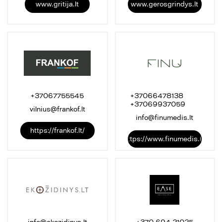
www.gritija.lt
www.gerosgrindys.lt
+37067755545
+37066478138
+37069937059
vilnius@frankof.lt
info@finumedis.lt
https://frankof.lt/
https://www.finumedis.lt/