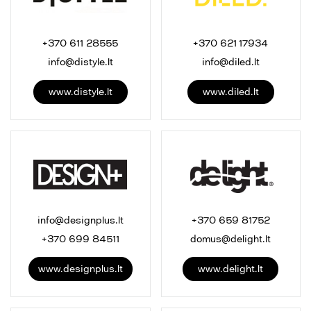
+370 611 28555
+370 621 17934
info@distyle.lt
info@diled.lt
www.distyle.lt
www.diled.lt
info@designplus.lt
+370 659 81752
+370 699 84511
domus@delight.lt
www.designplus.lt
www.delight.lt