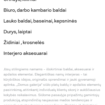
Biuro, darbo kambario baldai
Lauko baldai, baseinai, kepsninės
Durys, laiptai
Židiniai , krosnelės
Interjero aksesuarai
Jūsų stilingiems namams – išskirtiniai baldai, aksesuarai ir
apdailos elementai. Elegantiškas namų interjeras – tai
kūrybiškos idėjos, originalūs sprendimai ir jauki gyvenamoji
aplinka. „Domus galerija“ siūlo platų baldų ir apdailos elementų
pasirinkimą, atitinkantį individualų klientų skonį ir aukščiausius
kokybės reikalavimus. Siūlome pasaulyje pripažintų gamintojų
produkciją, atspindinčią naujausias mados tendencijas ir