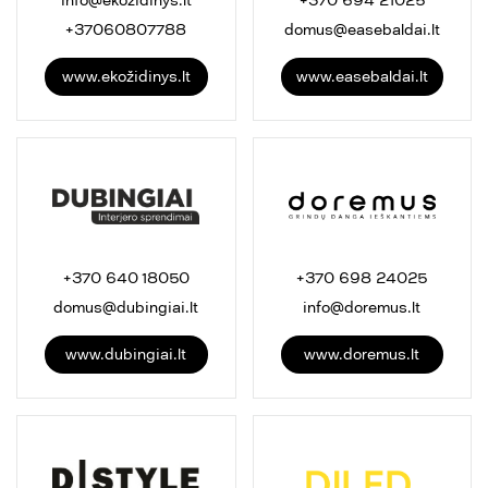
info@ekozidinys.lt
+370 694 21025
+37060807788
domus@easebaldai.lt
www.ekožidinys.lt
www.easebaldai.lt
+370 640 18050
+370 698 24025
domus@dubingiai.lt
info@doremus.lt
www.dubingiai.lt
www.doremus.lt