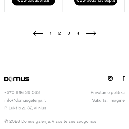
www.casabella.lt
www.bedandsleep.lt
1
2
3
4
+370 656 39 033
Privatumo politika
info@domusgalerija.lt
Sukurta:
Imagine
P. Lukšio g. 32, Vilnius
© 2026 Domus galerija. Visos teisės saugomos