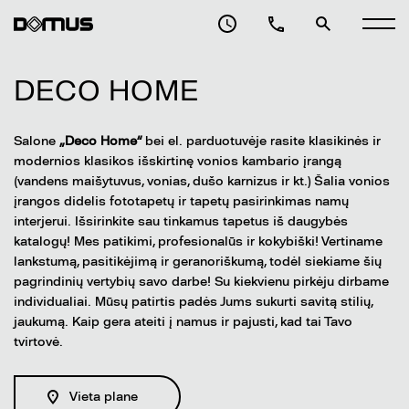
DECO HOME
Salone
„Deco Home“
bei el. parduotuvėje rasite klasikinės ir
modernios klasikos išskirtinę vonios kambario įrangą
(vandens maišytuvus, vonias, dušo karnizus ir kt.) Šalia vonios
įrangos didelis fototapetų ir tapetų pasirinkimas namų
interjerui. Išsirinkite sau tinkamus tapetus iš daugybės
katalogų! Mes patikimi, profesionalūs ir kokybiški! Vertiname
lankstumą, pasitikėjimą ir geranoriškumą, todėl siekiame šių
pagrindinių vertybių savo darbe! Su kiekvienu pirkėju dirbame
individualiai. Mūsų patirtis padės Jums sukurti savitą stilių,
jaukumą. Kaip gera ateiti į namus ir pajusti, kad tai Tavo
tvirtovė.
Vieta plane