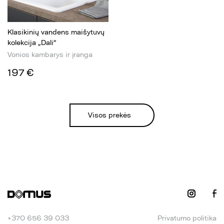
Klasikinių vandens maišytuvų
kolekcija „Dali“
Vonios kambarys ir įranga
197 €
Visos prekės
+370 656 39 033
Privatumo politika