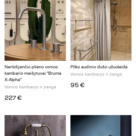
Nerūdijančio plieno vonios
Pilko audinio dušo užuolaida
kambario maišytuvai “Bruma
Vonios kambarys ir įranga
X-Alpha”
95 €
Vonios kambarys ir įranga
227 €