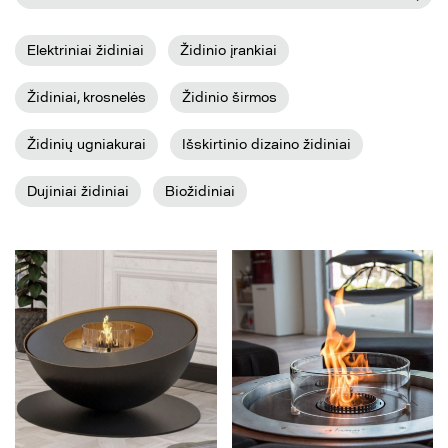
Elektriniai židiniai
Židinio įrankiai
Židiniai, krosnelės
Židinio širmos
Židinių ugniakurai
Išskirtinio dizaino židiniai
Dujiniai židiniai
Biožidiniai