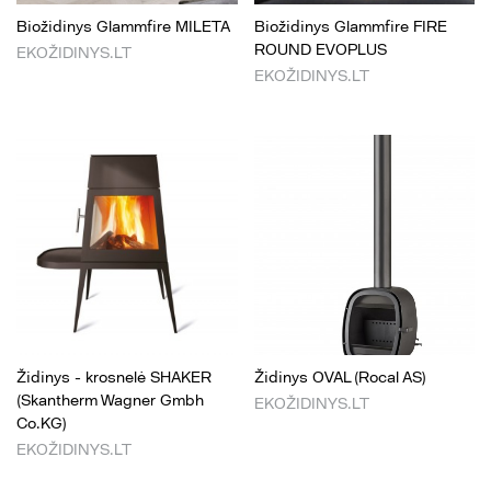
Biožidinys Glammfire MILETA
Biožidinys Glammfire FIRE
ROUND EVOPLUS
EKOŽIDINYS.LT
EKOŽIDINYS.LT
Židinys - krosnelė SHAKER
Židinys OVAL (Rocal AS)
(Skantherm Wagner Gmbh
EKOŽIDINYS.LT
Co.KG)
EKOŽIDINYS.LT