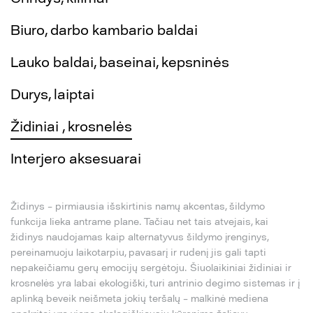
Biuro, darbo kambario baldai
Lauko baldai, baseinai, kepsninės
Durys, laiptai
Židiniai , krosnelės
Interjero aksesuarai
Židinys – pirmiausia išskirtinis namų akcentas, šildymo
funkcija lieka antrame plane. Tačiau net tais atvejais, kai
židinys naudojamas kaip alternatyvus šildymo įrenginys,
pereinamuoju laikotarpiu, pavasarį ir rudenį jis gali tapti
nepakeičiamu gerų emocijų sergėtoju. Šiuolaikiniai židiniai ir
krosnelės yra labai ekologiški, turi antrinio degimo sistemas ir į
aplinką beveik neišmeta jokių teršalų – malkinė mediena