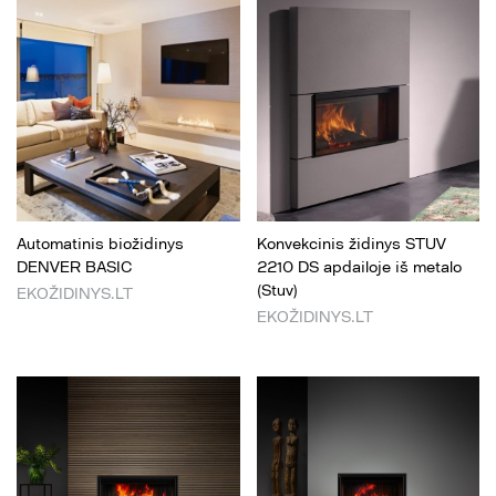
Automatinis biožidinys
Konvekcinis židinys STUV
DENVER BASIC
2210 DS apdailoje iš metalo
(Stuv)
EKOŽIDINYS.LT
EKOŽIDINYS.LT