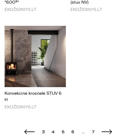
"600³"
(stuv NV)
EKOŽIDINYS.LT
EKOŽIDINYS.LT
Konvekcinė krosnelė STUV 6
H
EKOŽIDINYS.LT
3
4
5
6
...
7