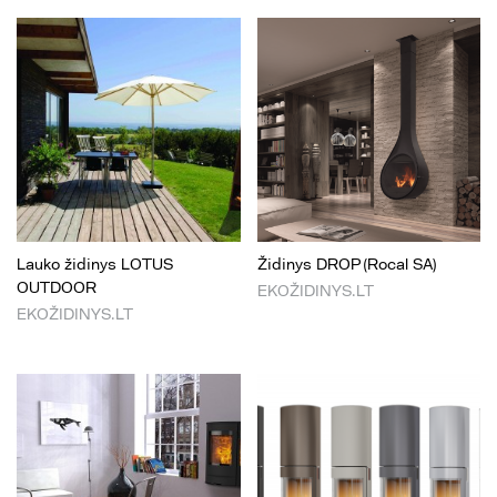
Lauko židinys LOTUS
Židinys DROP (Rocal SA)
OUTDOOR
EKOŽIDINYS.LT
EKOŽIDINYS.LT