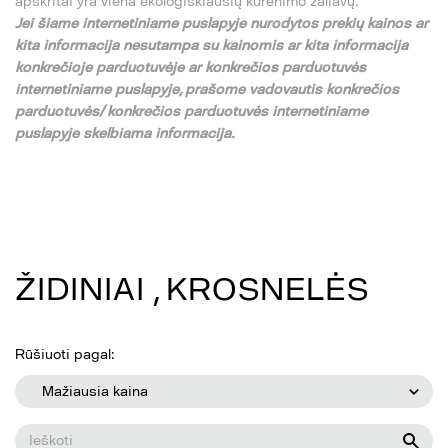
apskritai yra viena ekologiškiausių kūrenimo žaliavų.
Jei
š
iame internetiniame puslapyje nurodytos preki
ų
kainos ar
kita informacija nesutampa su
kainomis ar kita informacija
konkre
č
ioje parduotuv
ė
je ar konkre
č
ios parduotuv
ė
s
internetiniame puslapyje,
pra
š
ome vadovautis konkre
č
ios
parduotuv
ė
s/ konkre
č
ios parduotuv
ė
s internetiniame
puslapyje skelbiama informacija.
ŽIDINIAI , KROSNELĖS
Rūšiuoti pagal:
Mažiausia kaina