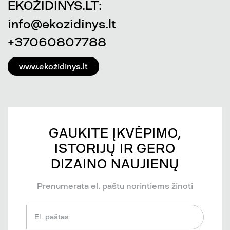
EKOŽIDINYS.LT:
info@ekozidinys.lt
+37060807788
www.ekožidinys.lt
GAUKITE ĮKVĖPIMO,
ISTORIJŲ IR GERO
DIZAINO NAUJIENŲ
Prenumerata el. paštu norintiems žinoti
El. paštas