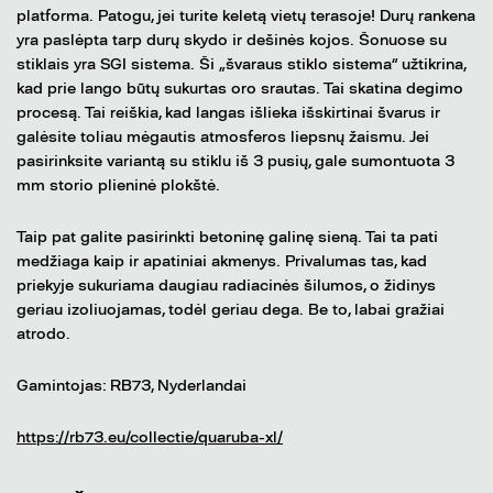
platforma. Patogu, jei turite keletą vietų terasoje! Durų rankena
yra paslėpta tarp durų skydo ir dešinės kojos. Šonuose su
stiklais yra SGI sistema. Ši „švaraus stiklo sistema“ užtikrina,
kad prie lango būtų sukurtas oro srautas. Tai skatina degimo
procesą. Tai reiškia, kad langas išlieka išskirtinai švarus ir
galėsite toliau mėgautis atmosferos liepsnų žaismu. Jei
pasirinksite variantą su stiklu iš 3 pusių, gale sumontuota 3
mm storio plieninė plokštė.
Taip pat galite pasirinkti betoninę galinę sieną. Tai ta pati
medžiaga kaip ir apatiniai akmenys. Privalumas tas, kad
priekyje sukuriama daugiau radiacinės šilumos, o židinys
geriau izoliuojamas, todėl geriau dega. Be to, labai gražiai
atrodo.
Gamintojas: RB73, Nyderlandai
https://rb73.eu/collectie/quaruba-xl/