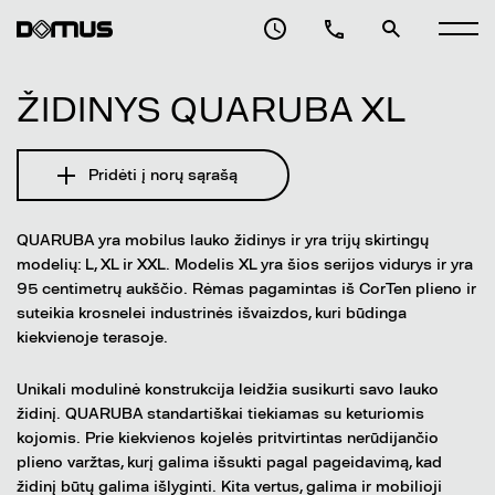
ŽIDINYS QUARUBA XL
Pridėti į norų sąrašą
QUARUBA yra mobilus lauko židinys ir yra trijų skirtingų
modelių: L, XL ir XXL. Modelis XL yra šios serijos vidurys ir yra
95 centimetrų aukščio. Rėmas pagamintas iš CorTen plieno ir
suteikia krosnelei industrinės išvaizdos, kuri būdinga
kiekvienoje terasoje.
Unikali modulinė konstrukcija leidžia susikurti savo lauko
židinį. QUARUBA standartiškai tiekiamas su keturiomis
kojomis. Prie kiekvienos kojelės pritvirtintas nerūdijančio
plieno varžtas, kurį galima išsukti pagal pageidavimą, kad
židinį būtų galima išlyginti. Kita vertus, galima ir mobilioji