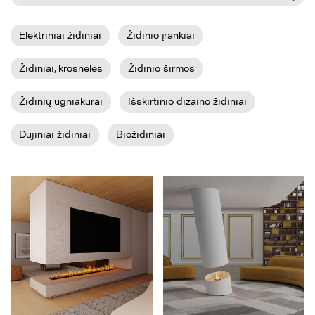
Elektriniai židiniai
Židinio įrankiai
Židiniai, krosnelės
Židinio širmos
Židinių ugniakurai
Išskirtinio dizaino židiniai
Dujiniai židiniai
Biožidiniai