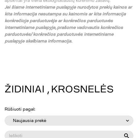
apskritai yra viena ekologiškiausių kūrenimo žaliavų.
Jei
š
iame internetiniame puslapyje nurodytos preki
ų
kainos ar
kita informacija nesutampa su
kainomis ar kita informacija
konkre
č
ioje parduotuv
ė
je ar konkre
č
ios parduotuv
ė
s
internetiniame puslapyje,
pra
š
ome vadovautis konkre
č
ios
parduotuv
ė
s/ konkre
č
ios parduotuv
ė
s internetiniame
puslapyje skelbiama informacija.
ŽIDINIAI , KROSNELĖS
Rūšiuoti pagal:
Naujausia prekė