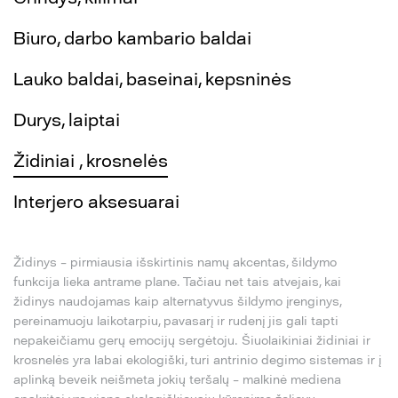
Biuro, darbo kambario baldai
Lauko baldai, baseinai, kepsninės
Durys, laiptai
Židiniai , krosnelės
Interjero aksesuarai
Židinys – pirmiausia išskirtinis namų akcentas, šildymo
funkcija lieka antrame plane. Tačiau net tais atvejais, kai
židinys naudojamas kaip alternatyvus šildymo įrenginys,
pereinamuoju laikotarpiu, pavasarį ir rudenį jis gali tapti
nepakeičiamu gerų emocijų sergėtoju. Šiuolaikiniai židiniai ir
krosnelės yra labai ekologiški, turi antrinio degimo sistemas ir į
aplinką beveik neišmeta jokių teršalų – malkinė mediena