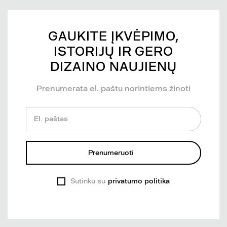
GAUKITE ĮKVĖPIMO,
ISTORIJŲ IR GERO
DIZAINO NAUJIENŲ
Prenumerata el. paštu norintiems žinoti
El. paštas
Prenumeruoti
Sutinku su
privatumo politika