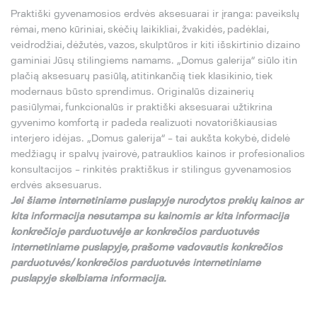
Praktiški gyvenamosios erdvės aksesuarai ir įranga: paveikslų
rėmai, meno kūriniai, skėčių laikikliai, žvakidės, padėklai,
veidrodžiai, dėžutės, vazos, skulptūros ir kiti išskirtinio dizaino
gaminiai Jūsų stilingiems namams. „Domus galerija“ siūlo itin
plačią aksesuarų pasiūlą, atitinkančią tiek klasikinio, tiek
modernaus būsto sprendimus. Originalūs dizainerių
pasiūlymai, funkcionalūs ir praktiški aksesuarai užtikrina
gyvenimo komfortą ir padeda realizuoti novatoriškiausias
interjero idėjas. „Domus galerija“ – tai aukšta kokybė, didelė
medžiagų ir spalvų įvairovė, patrauklios kainos ir profesionalios
konsultacijos – rinkitės praktiškus ir stilingus gyvenamosios
erdvės aksesuarus.
Jei
š
iame internetiniame puslapyje nurodytos preki
ų
kainos ar
kita informacija nesutampa su
kainomis ar kita informacija
konkre
č
ioje parduotuv
ė
je ar konkre
č
ios parduotuv
ė
s
internetiniame puslapyje,
pra
š
ome vadovautis konkre
č
ios
parduotuv
ė
s/ konkre
č
ios parduotuv
ė
s internetiniame
puslapyje skelbiama informacija.