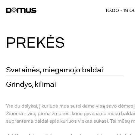
10:00 - 19:0
PREKĖS
Svetainės, miegamojo baldai
Grindys, kilimai
Yra du dalykai, į kuriuos mes sutelkiame visą savo dėmesį 
Žinoma - visų pirma žmonės, kurie gyvena su mūsų baldais
suprantama baldai apie kuriuos viskas sukasi. Tai mūsų ma