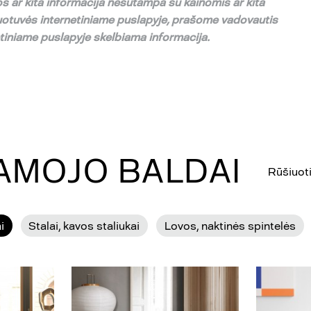
s ar kita informacija nesutampa su
kainomis ar kita
uotuv
ė
s internetiniame puslapyje,
pra
š
ome vadovautis
etiniame puslapyje skelbiama informacija.
GAMOJO BALDAI
Rūšiuoti
i
Stalai, kavos staliukai
Lovos, naktinės spintelės