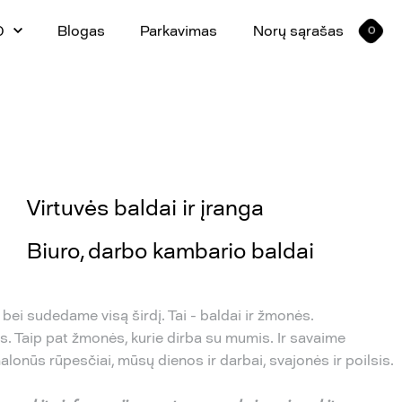
0
Blogas
Parkavimas
Norų sąrašas
0
Virtuvės baldai ir įranga
Biuro, darbo kambario baldai
bei sudedame visą širdį. Tai - baldai ir žmonės.
. Taip pat žmonės, kurie dirba su mumis. Ir savaime
lonūs rūpesčiai, mūsų dienos ir darbai, svajonės ir poilsis.