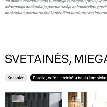
Jei
š
iame internetiniame puslapyje nurodytos preki
ų
kaino
informacija konkre
č
ioje parduotuv
ė
je ar konkre
č
ios pard
konkre
č
ios parduotuv
ė
s/ konkre
č
ios parduotuv
ė
s intern
SVETAINĖS, MIE
Konsolės
Foteliai, sofos ir minkštų baldų komplekta