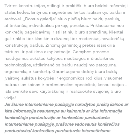
Tvirtos konstrukcijos, stilingi ir praktiški biuro baldai: rašomieji
stalai, kėdės, lentynos, magnetinės lentos, laukiamojo baldai ir
archyvai. „Domus galerija“ siūlo plačią biuro baldų pasiūlą,
atitinkančią individualius pirkėjų poreikius. Priklausomai nuo
konkrečių pageidavimų ir stilistinių biuro sprendimų, klientai
gali rinktis tiek klasikinio dizaino, tiek modernius, novatoriškų
konstrukcijų baldus. Žinomų gamintojų prekės išsiskiria
tvirtumu ir patikima eksploatacija. Gamybos procese
naudojamos aukštos kokybės medžiagos ir šiuolaikinės
technologijos, užtikrinančios baldų naudojimo patogumą,
ergonomiką ir komfortą. Garantuojame didelę biuro baldų
įvairovę, aukštus kokybės ir ergonomikos rodiklius, visuomet
patrauklias kainas ir profesionalias specialistų konsultacijas –
išlaisvinkite savo kūrybiškumą ir realizuokite svajonių biuro
viziją!
Jei
š
iame internetiniame puslapyje nurodytos preki
ų
kainos ar
kita informacija nesutampa su
kainomis ar kita informacija
konkre
č
ioje parduotuv
ė
je ar konkre
č
ios parduotuv
ė
s
internetiniame puslapyje,
pra
š
ome vadovautis konkre
č
ios
parduotuv
ė
s/ konkre
č
ios parduotuv
ė
s internetiniame