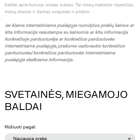
baldai apie kuriuos viskas sukasi. Tai mūsų malonūs rūpesčiai,
mūsų dienos ir darbai, svajonės ir poilsis.
Jei
š
iame internetiniame puslapyje nurodytos preki
ų
kainos ar
kita informacija nesutampa su
kainomis ar kita informacija
konkre
č
ioje parduotuv
ė
je ar konkre
č
ios parduotuv
ė
s
internetiniame puslapyje,
pra
š
ome vadovautis konkre
č
ios
parduotuv
ė
s/ konkre
č
ios parduotuv
ė
s internetiniame
puslapyje skelbiama informacija.
SVETAINĖS, MIEGAMOJO
BALDAI
Rūšiuoti pagal:
Naujausia prekė