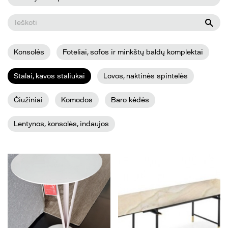
Konsolės
Foteliai, sofos ir minkštų baldų komplektai
Stalai, kavos staliukai
Lovos, naktinės spintelės
Čiužiniai
Komodos
Baro kėdės
Lentynos, konsolės, indaujos