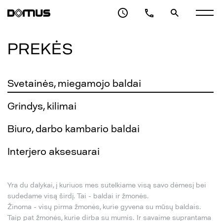
PREKĖS
Svetainės, miegamojo baldai
Grindys, kilimai
Biuro, darbo kambario baldai
Interjero aksesuarai
Yra du dalykai, į kuriuos mes sutelkiame visą savo dėmesį bei
sudedame visą širdį. Tai - baldai ir žmonės.
Žinoma - visų pirma žmonės, kurie gyvena su mūsų baldais.
Taip pat žmonės, kurie dirba su mumis. Ir savaime suprantama