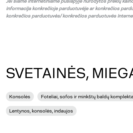
Jei
š
iame internetiniame puslapyje nurodytos preki
ų
kaino
informacija konkre
č
ioje parduotuv
ė
je ar konkre
č
ios pard
konkre
č
ios parduotuv
ė
s/ konkre
č
ios parduotuv
ė
s intern
SVETAINĖS, MIE
Konsolės
Foteliai, sofos ir minkštų baldų komplekta
Lentynos, konsolės, indaujos