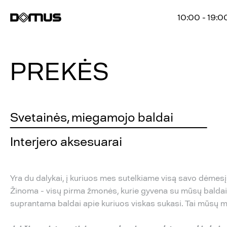
10:00 - 19:0
PREKĖS
Svetainės, miegamojo baldai
Interjero aksesuarai
Yra du dalykai, į kuriuos mes sutelkiame visą savo dėmesį 
Žinoma - visų pirma žmonės, kurie gyvena su mūsų baldais
suprantama baldai apie kuriuos viskas sukasi. Tai mūsų ma