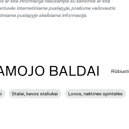
s ar kita informacija nesutampa su
kainomis ar kita
uotuv
ė
s internetiniame puslapyje,
pra
š
ome vadovautis
etiniame puslapyje skelbiama informacija.
GAMOJO BALDAI
Rūšiuoti
i
Stalai, kavos staliukai
Lovos, naktinės spintelės