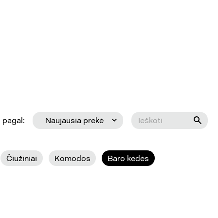
 pagal:
Naujausia prekė
Čiužiniai
Komodos
Baro kėdės