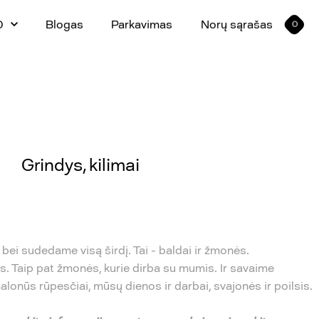
0
Blogas
Parkavimas
Norų sąrašas
0
Grindys, kilimai
bei sudedame visą širdį. Tai - baldai ir žmonės.
. Taip pat žmonės, kurie dirba su mumis. Ir savaime
lonūs rūpesčiai, mūsų dienos ir darbai, svajonės ir poilsis.