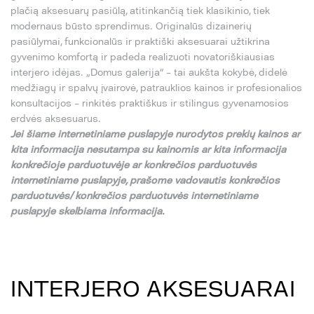
plačią aksesuarų pasiūlą, atitinkančią tiek klasikinio, tiek
modernaus būsto sprendimus. Originalūs dizainerių
pasiūlymai, funkcionalūs ir praktiški aksesuarai užtikrina
gyvenimo komfortą ir padeda realizuoti novatoriškiausias
interjero idėjas. „Domus galerija“ – tai aukšta kokybė, didelė
medžiagų ir spalvų įvairovė, patrauklios kainos ir profesionalios
konsultacijos – rinkitės praktiškus ir stilingus gyvenamosios
erdvės aksesuarus.
Jei
š
iame internetiniame puslapyje nurodytos preki
ų
kainos ar
kita informacija nesutampa su
kainomis ar kita informacija
konkre
č
ioje parduotuv
ė
je ar konkre
č
ios parduotuv
ė
s
internetiniame puslapyje,
pra
š
ome vadovautis konkre
č
ios
parduotuv
ė
s/ konkre
č
ios parduotuv
ė
s internetiniame
puslapyje skelbiama informacija.
INTERJERO AKSESUARAI