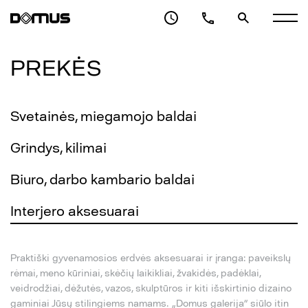
PREKĖS
Svetainės, miegamojo baldai
Grindys, kilimai
Biuro, darbo kambario baldai
Interjero aksesuarai
Praktiški gyvenamosios erdvės aksesuarai ir įranga: paveikslų
rėmai, meno kūriniai, skėčių laikikliai, žvakidės, padėklai,
veidrodžiai, dėžutės, vazos, skulptūros ir kiti išskirtinio dizaino
gaminiai Jūsų stilingiems namams. „Domus galerija“ siūlo itin