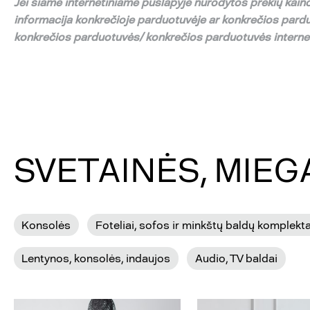
Jei
š
iame internetiniame puslapyje nurodytos preki
ų
kaino
informacija konkre
č
ioje parduotuv
ė
je ar konkre
č
ios pard
konkre
č
ios parduotuv
ė
s/ konkre
č
ios parduotuv
ė
s intern
SVETAINĖS, MIE
Konsolės
Foteliai, sofos ir minkštų baldų komplekta
Lentynos, konsolės, indaujos
Audio, TV baldai