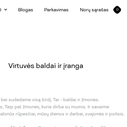
0
Blogas
Parkavimas
Norų sąrašas
0
Virtuvės baldai ir įranga
bei sudedame visą širdį. Tai - baldai ir žmonės.
. Taip pat žmonės, kurie dirba su mumis. Ir savaime
lonūs rūpesčiai, mūsų dienos ir darbai, svajonės ir poilsis.