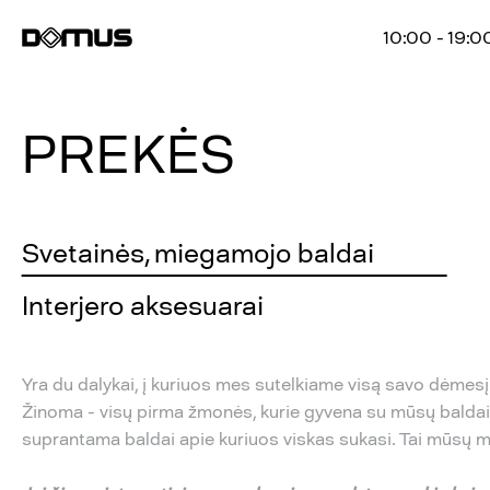
10:00 - 19:0
PREKĖS
Svetainės, miegamojo baldai
Interjero aksesuarai
Yra du dalykai, į kuriuos mes sutelkiame visą savo dėmesį 
Žinoma - visų pirma žmonės, kurie gyvena su mūsų baldais
suprantama baldai apie kuriuos viskas sukasi. Tai mūsų ma