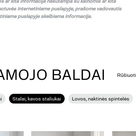
s ar kita informacija nesutampa su
kainomis ar kita
uotuv
ė
s internetiniame puslapyje,
pra
š
ome vadovautis
etiniame puslapyje skelbiama informacija.
GAMOJO BALDAI
Rūšiuoti
i
Stalai, kavos staliukai
Lovos, naktinės spintelės