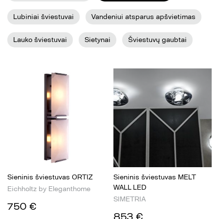
Lubiniai šviestuvai
Vandeniui atsparus apšvietimas
Lauko šviestuvai
Sietynai
Šviestuvų gaubtai
Sieninis šviestuvas ORTIZ
Sieninis šviestuvas MELT
WALL LED
Eichholtz by Eleganthome
SIMETRIA
750 €
853 €