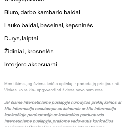
Biuro, darbo kambario baldai
Lauko baldai, baseinai, kepsninės
Durys, laiptai
Židiniai , krosnelės
Interjero aksesuarai
Mes tikime, jog šviesa keičia aplinką ir padeda ją prisijaukinti.
Viskas, ko reikia- apgyvendinti šviesą savo namuose.
Jei
š
iame internetiniame puslapyje nurodytos preki
ų
kainos ar
kita informacija nesutampa su
kainomis ar kita informacija
konkre
č
ioje parduotuv
ė
je ar konkre
č
ios parduotuv
ė
s
internetiniame puslapyje,
pra
š
ome vadovautis konkre
č
ios