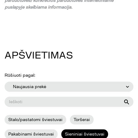
parduotuv
ė
s/ konkre
č
ios parduotuv
ė
s internetiniame
puslapyje skelbiama informacija.
APŠVIETIMAS
Rūšiuoti pagal:
Naujausia prekė
Stalo/pastatomi šviestuvai
Toršerai
Pakabinami šviestuvai
Sieniniai šviestuvai