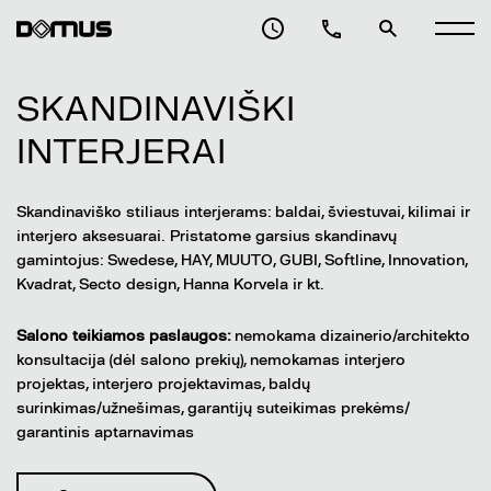
SKANDINAVIŠKI
INTERJERAI
Skandinaviško stiliaus interjerams: baldai, šviestuvai, kilimai ir
interjero aksesuarai. Pristatome garsius skandinavų
gamintojus: Swedese, HAY, MUUTO, GUBI, Softline, Innovation,
Kvadrat, Secto design, Hanna Korvela ir kt.
Salono teikiamos paslaugos:
nemokama dizainerio/architekto
konsultacija (dėl salono prekių), nemokamas interjero
projektas, interjero projektavimas, baldų
surinkimas/užnešimas, garantijų suteikimas prekėms/
garantinis aptarnavimas