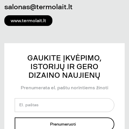
salonas@termolait.lt
www.termolait.lt
GAUKITE ĮKVĖPIMO,
ISTORIJŲ IR GERO
DIZAINO NAUJIENŲ
Prenumerata el. paštu norintiems žinoti
El. paštas
Prenumeruoti