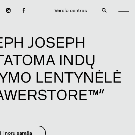
Verslo centras
EPH JOSEPH
TATOMA INDŲ
KYMO LENTYNĖLĖ
AWERSTORE™“
i į norų sąrašą