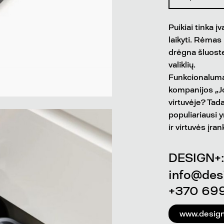
Puikiai tinka
laikyti. Rėmas
drėgna šluoste
valiklių.
Funkcionalumas
kompanijos „Jo
virtuvėje? Tada
populiariausi y
ir virtuvės įra
DESIGN+:
info@desi
+370 699
www.designp