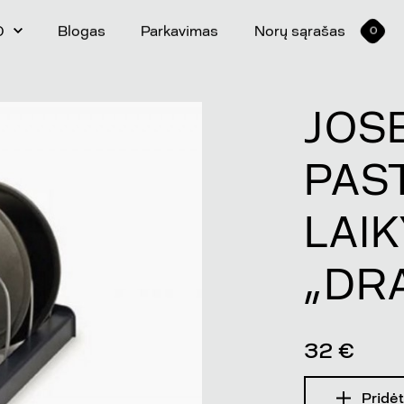
0
Blogas
Parkavimas
Norų sąrašas
0
JOS
PAS
LAI
„DR
32 €
Pridėt