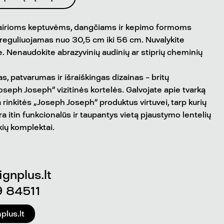
 įvairioms keptuvėms, dangčiams ir kepimo formoms
 reguliuojamas nuo 30,5 cm iki 56 cm. Nuvalykite
. Nenaudokite abrazyvinių audinių ar stiprių cheminių
, patvarumas ir išraiškingas dizainas – britų
seph Joseph“ vizitinės kortelės. Galvojate apie tvarką
 rinkitės „Joseph Joseph“ produktus virtuvei, tarp kurių
ra itin funkcionalūs ir taupantys vietą pjaustymo lentelių
nkių komplektai.
gnplus.lt
 84511
lus.lt