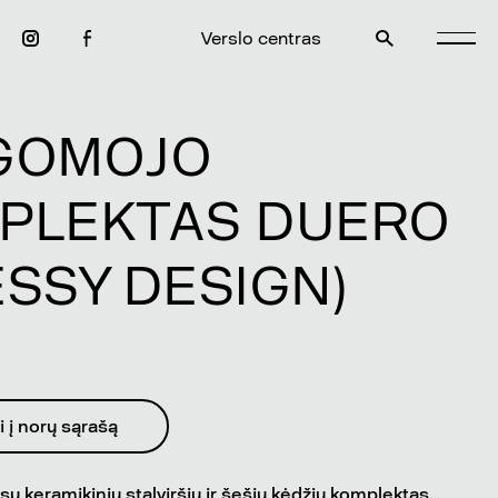
Verslo centras
GOMOJO
PLEKTAS DUERO
ESSY DESIGN)
i į norų sąrašą
u keramikiniu stalviršiu ir šešių kėdžiu komplektas.