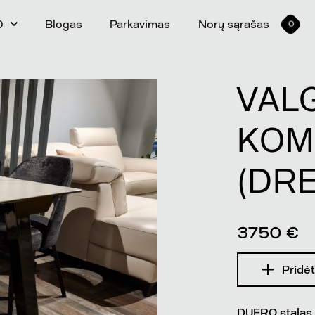
0
Blogas
Parkavimas
Norų sąrašas
0
VAL
KOM
(DR
3750 €
Pridėt
DUERO stalas s