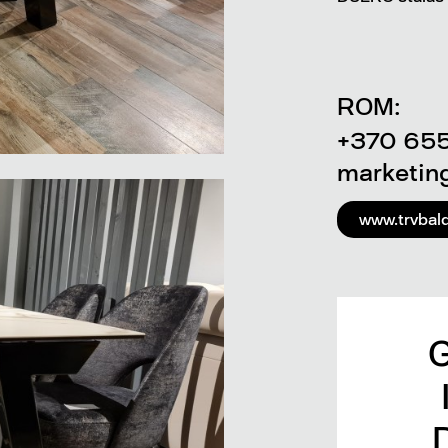
ROM:
+370 65
marketing
www.trvbald