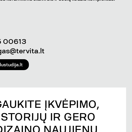
5 00613
as@tervita.lt
ustudija.lt
GAUKITE ĮKVĖPIMO,
ISTORIJŲ IR GERO
DIZAINO NAUJIENŲ