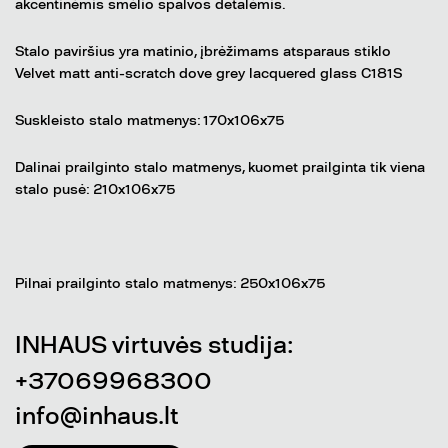
akcentinėmis smėlio spalvos detalėmis.
Stalo paviršius yra matinio, įbrėžimams atsparaus stiklo
Velvet matt anti-scratch dove grey lacquered glass C181S
Suskleisto stalo matmenys: 170x106x75
Dalinai prailginto stalo matmenys, kuomet prailginta tik viena
stalo pusė: 210x106x75
Pilnai prailginto stalo matmenys: 250x106x75
INHAUS virtuvės studija:
+37069968300
info@inhaus.lt