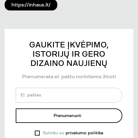
https://inhaus.lt/
GAUKITE ĮKVĖPIMO,
ISTORIJŲ IR GERO
DIZAINO NAUJIENŲ
Prenumerata el. paštu norintiems žinoti
El. paštas
Prenumeruoti
Sutinku su
privatumo politika