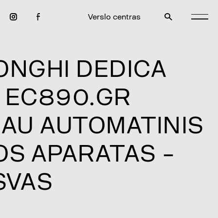
Verslo centras
ONGHI DEDICA
 EC890.GR
IAU AUTOMATINIS
OS APARATAS –
SVAS