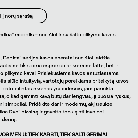
i į norų sąrašą
edica“ modelis – nuo šiol ir su šalto plikymo kavos
 „Dedica“ serijos kavos aparatai nuo šiol leidžia
is ne tik sodriu espresso ar kremine latte, bet ir
to plikymo kava! Prisiekusiems kavos entuziastams
s siūlo intuityvią, vartotojų poreikiams pritaikytą kavos
į: patobulintas ekranas yra didesnis, jam parinkta
a, o kad gaminti kavą būtų dar lengviau, jį puošia ryškūs,
mi simboliai. Pridėkite dar ir modernų, akį traukte
ica Duo“ dizainą ir gausite tobulą stiliaus bei
derinį.
OS MENIU: TIEK KARŠTI, TIEK ŠALTI GĖRIMAI