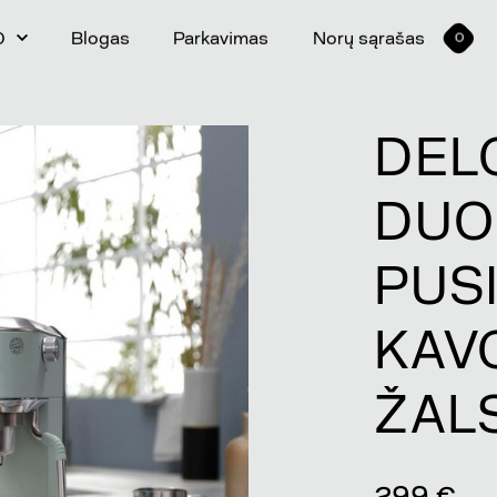
0
Blogas
Parkavimas
Norų sąrašas
0
DEL
DUO
PUS
KAV
ŽAL
299 €