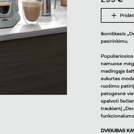
Pridėt
Ikoniškasis „D
pasirinkimu.
Populiariosios
namuose mėgaut
madingąja šal
sukurtas modeli
ruošimo patirt
patogesnė viet
spalvoti liečia
traukiantį „Ded
funkcionalumo 
DVIGUBAS KAV