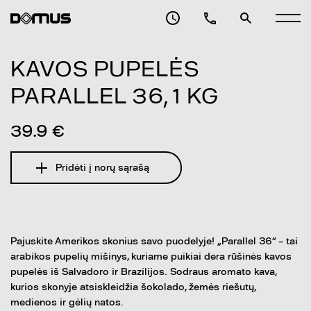
KAVOS PUPELĖS
PARALLEL 36, 1 KG
39.9 €
Pridėti į norų sąrašą
Pajuskite Amerikos skonius savo puodelyje! „Parallel 36“ – tai
arabikos pupelių mišinys, kuriame puikiai dera rūšinės kavos
pupelės iš Salvadoro ir Brazilijos. Sodraus aromato kava,
kurios skonyje atsiskleidžia šokolado, žemės riešutų,
medienos ir gėlių natos.