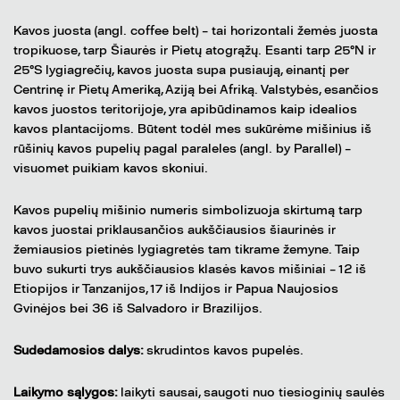
Kavos juosta (angl. coffee belt) – tai horizontali žemės juosta
tropikuose, tarp Šiaurės ir Pietų atogrąžų. Esanti tarp 25°N ir
25°S lygiagrečių, kavos juosta supa pusiaują, einantį per
Centrinę ir Pietų Ameriką, Aziją bei Afriką. Valstybės, esančios
kavos juostos teritorijoje, yra apibūdinamos kaip idealios
kavos plantacijoms. Būtent todėl mes sukūrėme mišinius iš
rūšinių kavos pupelių pagal paraleles (angl. by Parallel) –
visuomet puikiam kavos skoniui.
Kavos pupelių mišinio numeris simbolizuoja skirtumą tarp
kavos juostai priklausančios aukščiausios šiaurinės ir
žemiausios pietinės lygiagretės tam tikrame žemyne. Taip
buvo sukurti trys aukščiausios klasės kavos mišiniai – 12 iš
Etiopijos ir Tanzanijos, 17 iš Indijos ir Papua Naujosios
Gvinėjos bei 36 iš Salvadoro ir Brazilijos.
Sudedamosios dalys:
skrudintos kavos pupelės.
Laikymo sąlygos:
laikyti sausai, saugoti nuo tiesioginių saulės