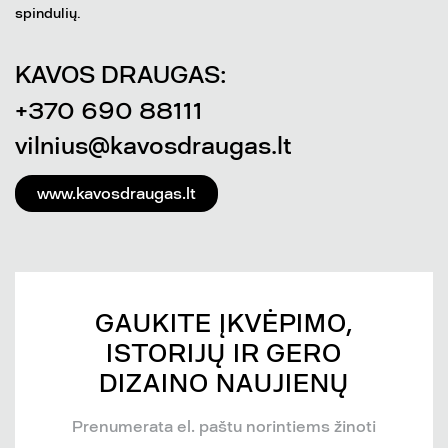
spindulių.
KAVOS DRAUGAS:
+370 690 88111
vilnius@kavosdraugas.lt
www.kavosdraugas.lt
GAUKITE ĮKVĖPIMO,
ISTORIJŲ IR GERO
DIZAINO NAUJIENŲ
Prenumerata el. paštu norintiems žinoti