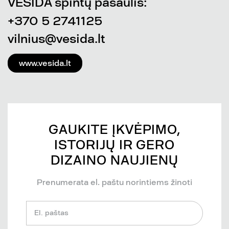
VESIDA spintų pasaulis:
+370 5 2741125
vilnius@vesida.lt
www.vesida.lt
GAUKITE ĮKVĖPIMO,
ISTORIJŲ IR GERO
DIZAINO NAUJIENŲ
Prenumerata el. paštu norintiems žinoti
El. paštas