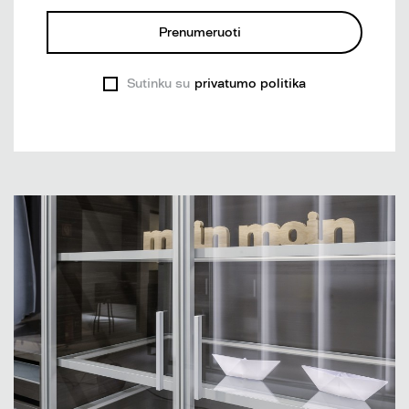
Prenumeruoti
Sutinku su
privatumo politika