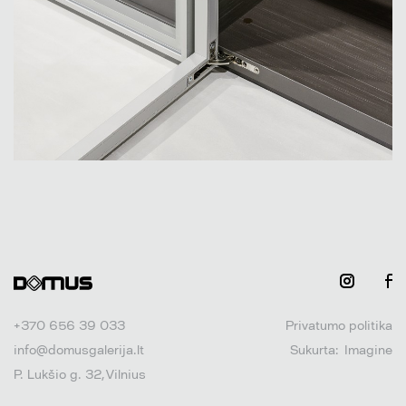
+370 656 39 033
Privatumo politika
info@domusgalerija.lt
Sukurta:
Imagine
P. Lukšio g. 32, Vilnius