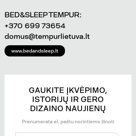
BED&SLEEP TEMPUR:
+370 699 73654
domus@tempurlietuva.lt
www.bedandsleep.lt
GAUKITE ĮKVĖPIMO,
ISTORIJŲ IR GERO
DIZAINO NAUJIENŲ
Prenumerata el. paštu norintiems žinoti