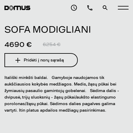
SOFA MODIGLIANI
4690 €
6254 €
Pridėti į norų sąrašą
Itališki minkšti baldai. Gamyboje naudojamos tik
aukščiausios kokybės medžiagos. Medis, žąsų pūkai bei
žymiausių pasaulio gamintojų gobelenai. Sėdima dalis -
dvipusė, trijų sluoksnių - žąsų pūkai/aukšto elastingumo
porolonas/žąsų pūkai. Sėdimos dalies pagalves galima
vartyti. Itin platus apdailos medžiagų pasirinkimas.