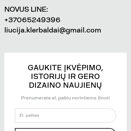
NOVUS LINE:
+37065249396
liucija.klerbaldai@gmail.com
GAUKITE ĮKVĖPIMO,
ISTORIJŲ IR GERO
DIZAINO NAUJIENŲ
Prenumerata el. paštu norintiems žinoti
El. paštas