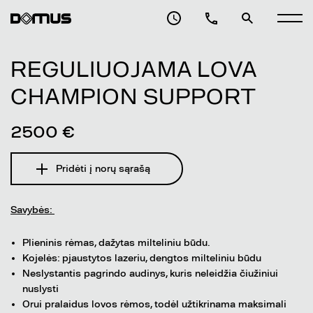
REGULIUOJAMA LOVA
CHAMPION SUPPORT
2500 €
Pridėti į norų sąrašą
Savybės:
Plieninis rėmas, dažytas milteliniu būdu.
Kojelės: pjaustytos lazeriu, dengtos milteliniu būdu
Neslystantis pagrindo audinys, kuris neleidžia čiužiniui
nuslysti
Orui pralaidus lovos rėmos, todėl užtikrinama maksimali