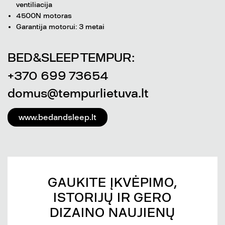
ventiliacija
4500N motoras
Garantija motorui: 3 metai
BED&SLEEP TEMPUR:
+370 699 73654
domus@tempurlietuva.lt
www.bedandsleep.lt
GAUKITE ĮKVĖPIMO,
ISTORIJŲ IR GERO
DIZAINO NAUJIENŲ